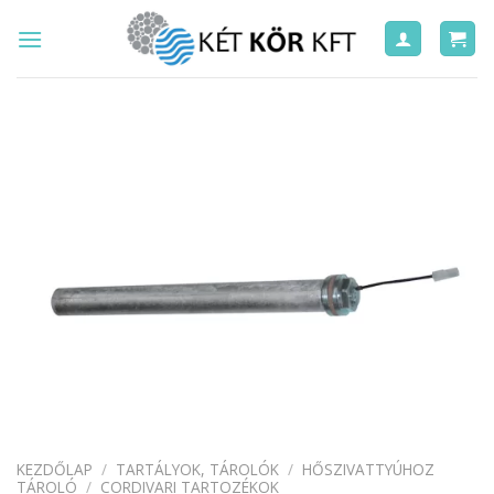
Skip
to
content
KEZDŐLAP
/
TARTÁLYOK, TÁROLÓK
/
HŐSZIVATTYÚHOZ
TÁROLÓ
/
CORDIVARI TARTOZÉKOK