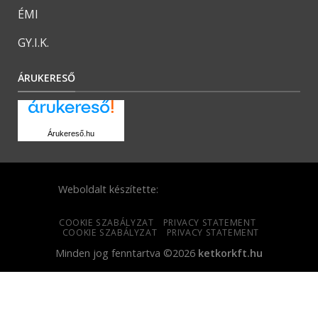
ÉMI
GY.I.K.
ÁRUKERESŐ
Árukereső.hu
Weboldalt készítette:
COOKIE SZABÁLYZAT
PRIVACY STATEMENT
COOKIE SZABÁLYZAT
PRIVACY STATEMENT
Minden jog fenntartva ©2026
ketkorkft.hu