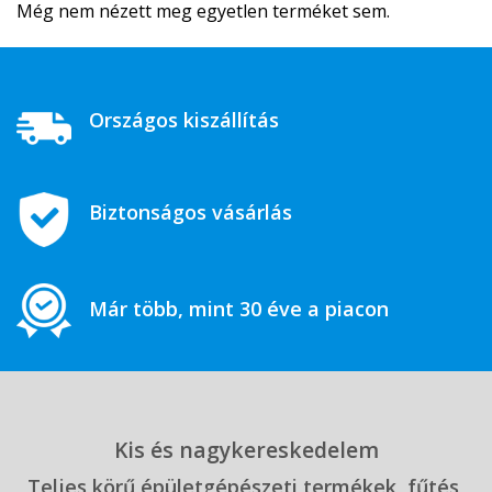
Még nem nézett meg egyetlen terméket sem.
Országos kiszállítás
Biztonságos vásárlás
Már több, mint 30 éve a piacon
Kis és nagykereskedelem
Teljes körű épületgépészeti termékek, fűtés,