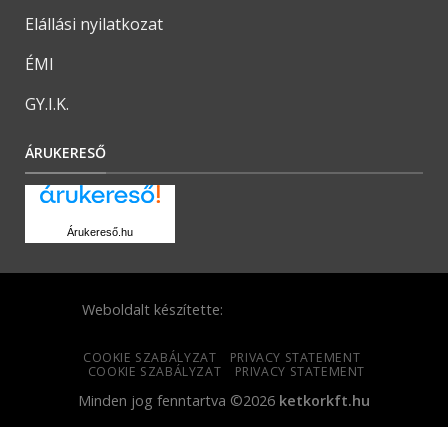
Elállási nyilatkozat
ÉMI
GY.I.K.
ÁRUKERESŐ
Árukereső.hu
Weboldalt készítette:
COOKIE SZABÁLYZAT
PRIVACY STATEMENT
COOKIE SZABÁLYZAT
PRIVACY STATEMENT
Minden jog fenntartva ©2026
ketkorkft.hu