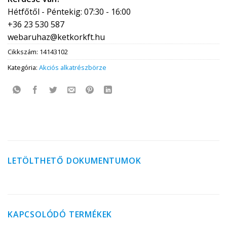
Hétfőtől - Péntekig: 07:30 - 16:00
+36 23 530 587
webaruhaz@ketkorkft.hu
Cikkszám:
14143102
Kategória:
Akciós alkatrészbörze
LETÖLTHETŐ DOKUMENTUMOK
KAPCSOLÓDÓ TERMÉKEK