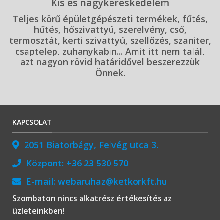
Kis és nagykereskedelem
Teljes körű épületgépészeti termékek, fűtés,
hűtés, hőszivattyú, szerelvény, cső,
termosztát, kerti szivattyú, szellőzés, szaniter,
csaptelep, zuhanykabin... Amit itt nem talál,
azt nagyon rövid határidővel beszerezzük
Önnek.
KAPCSOLAT
2051 Biatorbágy, Felvég utca 3.
Központ:
+36 23 530 570
E-mail:
webaruhaz@ketkorkft.hu
Szombaton nincs alkatrész értékesítés az
üzleteinkben!