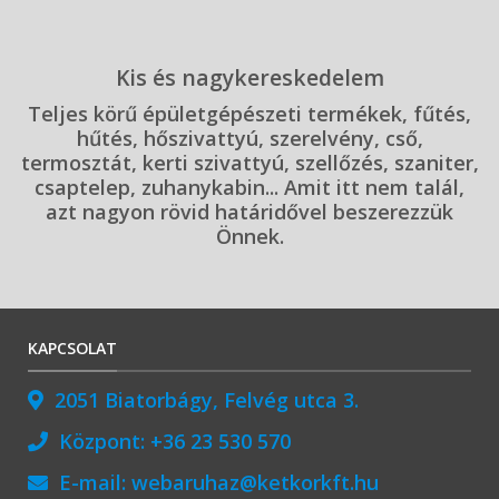
Kis és nagykereskedelem
Teljes körű épületgépészeti termékek, fűtés,
hűtés, hőszivattyú, szerelvény, cső,
termosztát, kerti szivattyú, szellőzés, szaniter,
csaptelep, zuhanykabin... Amit itt nem talál,
azt nagyon rövid határidővel beszerezzük
Önnek.
KAPCSOLAT
2051 Biatorbágy, Felvég utca 3.
Központ:
+36 23 530 570
E-mail:
webaruhaz@ketkorkft.hu