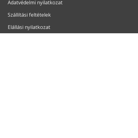
Adatvédelmi nyilatkozat
Szállítási feltételek
Elállási nyilatkozat
ÉMI
GY.I.K.
ÁRUKERESŐ
Árukereső.hu
Weboldalt készítette:
COOKIE SZABÁLYZAT
PRIVACY STATEMENT
COOKIE SZABÁLYZAT
PRIVACY STATEMENT