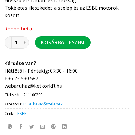
Hosszú élettartam és tartósság.
Tökéletes illeszkedés a szelep és az ESBE motorok
között.
Rendelhető
ESBE 3F25-18 karimás szelep PN6 mennyiség
KOSÁRBA TESZEM
Kérdése van?
Hétfőtől - Péntekig: 07:30 - 16:00
+36 23 530 587
webaruhaz@ketkorkft.hu
Cikkszám:
211100200
Kategória:
ESBE keverőszelepek
Címke:
ESBE