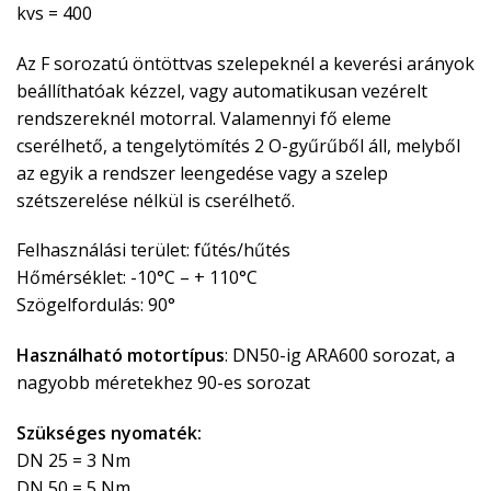
kvs = 400
Az F sorozatú öntöttvas szelepeknél a keverési arányok
beállíthatóak kézzel, vagy automatikusan vezérelt
rendszereknél motorral. Valamennyi fő eleme
cserélhető, a tengelytömítés 2 O-gyűrűből áll, melyből
az egyik a rendszer leengedése vagy a szelep
szétszerelése nélkül is cserélhető.
Felhasználási terület: fűtés/hűtés
Hőmérséklet: -10°C – + 110°C
Szögelfordulás: 90°
Használható motortípus
: DN50-ig ARA600 sorozat, a
nagyobb méretekhez 90-es sorozat
Szükséges nyomaték:
DN 25 = 3 Nm
DN 50 = 5 Nm