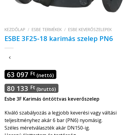
KEZDŐLAP
/
ESBE TERMÉKEK
/
ESBE KEVERŐSZELEPEK
ESBE 3F25-18 karimás szelep PN6
63 097
Ft
(nettó)
80 133
Ft
(bruttó)
Esbe 3F Karimás öntöttvas keverőszelep
Kiváló szabályozás a legjobb keverési vagy váltási
teljesítményhez akár 6 bar (PN6) nyomásig.
Széles méretválaszték akár DN150-ig.