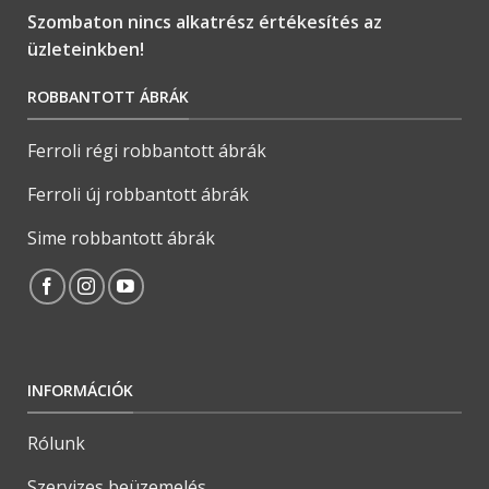
Szombaton nincs alkatrész értékesítés az
üzleteinkben!
ROBBANTOTT ÁBRÁK
Ferroli régi robbantott ábrák
Ferroli új robbantott ábrák
Sime robbantott ábrák
INFORMÁCIÓK
Rólunk
Szervizes beüzemelés