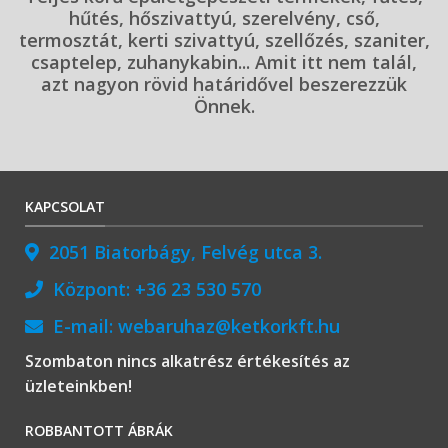
hűtés, hőszivattyú, szerelvény, cső,
termosztát, kerti szivattyú, szellőzés, szaniter,
csaptelep, zuhanykabin... Amit itt nem talál,
azt nagyon rövid határidővel beszerezzük
Önnek.
KAPCSOLAT
2051 Biatorbágy, Felvég utca 3.
Központ:
+36 23 530 570
E-mail:
webaruhaz@ketkorkft.hu
Szombaton nincs alkatrész értékesítés az
üzleteinkben!
ROBBANTOTT ÁBRÁK