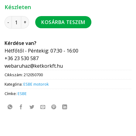
Készleten
ESBE 92-2 motor 24V 3 pont 120 sec 15 Nm segédkapcsolóva
KOSÁRBA TESZEM
Kérdése van?
Hétfőtől - Péntekig: 07:30 - 16:00
+36 23 530 587
webaruhaz@ketkorkft.hu
Cikkszám:
212050700
Kategória:
ESBE motorok
Címke:
ESBE