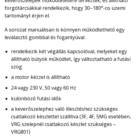
keverőszelepek működtetésére tervezték, és állítható
forgótárcsákkal rendelkezik, hogy 30–180°-os üzemi
tartományt érjen el.
A sorozat manuálisan is könnyen működtethető egy
leválasztó gombbal és fogantyúval.
rendelkezik két végállás kapcsolóval, melyeket egy
állítható bütyök működtet, így változtatható a futási
szög
a motor kézzel is állítható
24 vagy 230 V, 50 vagy 60 Hz
különböző futási idők
a keverőszelephez való illesztéshez szükséges
csatlakozó készlettel szállítva (3F, 4F, 5MG esetében,
VRG szelepnél csatlakozó készlet szükséges –
VRG801)