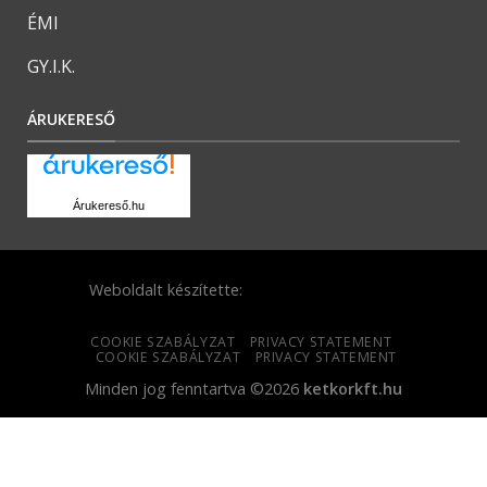
ÉMI
GY.I.K.
ÁRUKERESŐ
Árukereső.hu
Weboldalt készítette:
COOKIE SZABÁLYZAT
PRIVACY STATEMENT
COOKIE SZABÁLYZAT
PRIVACY STATEMENT
Minden jog fenntartva ©2026
ketkorkft.hu