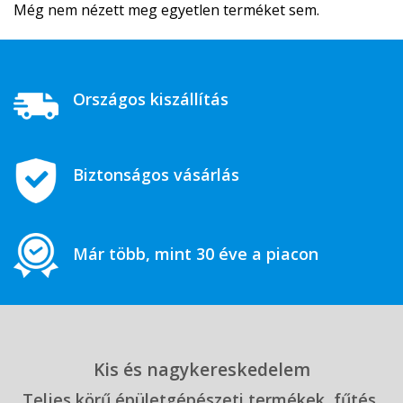
Még nem nézett meg egyetlen terméket sem.
Országos kiszállítás
Biztonságos vásárlás
Már több, mint 30 éve a piacon
Kis és nagykereskedelem
Teljes körű épületgépészeti termékek, fűtés,