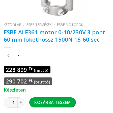
KEZDŐLAP
/
ESBE TERMÉKEK
/
ESBE MOTOROK
ESBE ALF361 motor 0-10/230V 3 pont
60 mm lökethossz 1500N 15-60 sec
228 899
Ft
(nettó)
290 702
Ft
(bruttó)
Készleten
ESBE ALF361 motor 0-10/230V 3 pont 60 mm lökethossz 1500
KOSÁRBA TESZEM