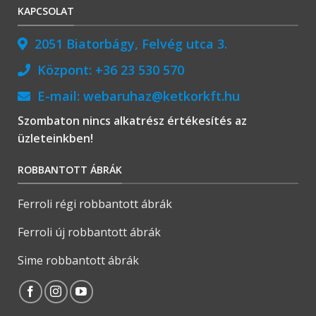
KAPCSOLAT
2051 Biatorbágy, Felvég utca 3.
Központ:
+36 23 530 570
E-mail:
webaruhaz@ketkorkft.hu
Szombaton nincs alkatrész értékesítés az
üzleteinkben!
ROBBANTOTT ÁBRÁK
Ferroli régi robbantott ábrák
Ferroli új robbantott ábrák
Sime robbantott ábrák