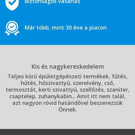
Biztonságos vásárlás
Már több, mint 30 éve a piacon
Kis és nagykereskedelem
Teljes körű épületgépészeti termékek, fűtés,
hűtés, hőszivattyú, szerelvény, cső,
termosztát, kerti szivattyú, szellőzés, szaniter,
csaptelep, zuhanykabin... Amit itt nem talál,
azt nagyon rövid határidővel beszerezzük
Önnek.