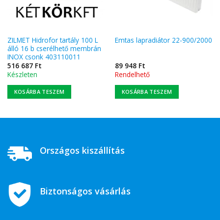
ZILMET Hidrofor tartály 100 L
Emtas lapradiátor 22-900/2000
álló 16 b cserélhető membrán
INOX csonk 403110011
516 687
Ft
89 948
Ft
Készleten
Rendelhető
KOSÁRBA TESZEM
KOSÁRBA TESZEM
Országos kiszállítás
Biztonságos vásárlás