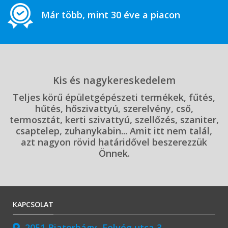
Már több, mint 30 éve a piacon
Kis és nagykereskedelem
Teljes körű épületgépészeti termékek, fűtés,
hűtés, hőszivattyú, szerelvény, cső,
termosztát, kerti szivattyú, szellőzés, szaniter,
csaptelep, zuhanykabin... Amit itt nem talál,
azt nagyon rövid határidővel beszerezzük
Önnek.
KAPCSOLAT
2051 Biatorbágy, Felvég utca 3.