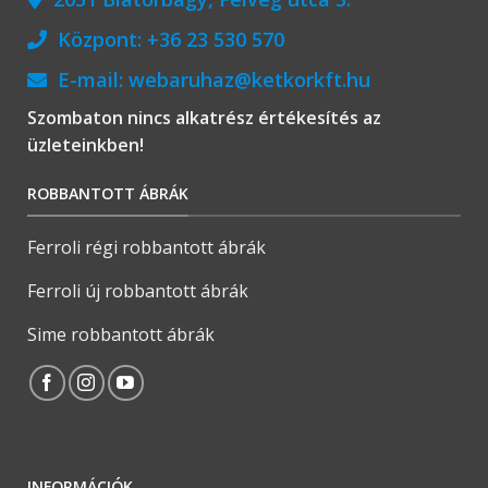
Központ:
+36 23 530 570
E-mail:
webaruhaz@ketkorkft.hu
Szombaton nincs alkatrész értékesítés az
üzleteinkben!
ROBBANTOTT ÁBRÁK
Ferroli régi robbantott ábrák
Ferroli új robbantott ábrák
Sime robbantott ábrák
INFORMÁCIÓK