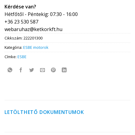
Kérdése van?
Hétfőtől - Péntekig: 07:30 - 16:00
+36 23 530 587
webaruhaz@ketkorkft.hu
Cikkszám:
222201300
Kategória:
ESBE motorok
Címke:
ESBE
LETÖLTHETŐ DOKUMENTUMOK