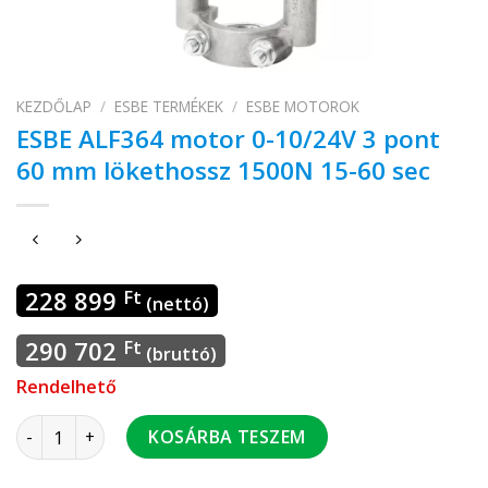
KEZDŐLAP
/
ESBE TERMÉKEK
/
ESBE MOTOROK
ESBE ALF364 motor 0-10/24V 3 pont
60 mm lökethossz 1500N 15-60 sec
228 899
Ft
(nettó)
290 702
Ft
(bruttó)
Rendelhető
ESBE ALF364 motor 0-10/24V 3 pont 60 mm lökethossz 1500N
KOSÁRBA TESZEM