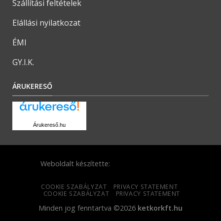
Szállítási feltételek
Elállási nyilatkozat
ÉMI
GY.I.K.
ÁRUKERESŐ
Árukereső.hu
Weboldalt készítette:
COOKIE SZABÁLYZAT
PRIVACY STATEMENT
COOKIE SZABÁLYZAT
PRIVACY STATEMENT
Minden jog fenntartva ©2026
ketkorkft.hu