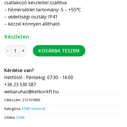
csatlakozó készlettel szállítva
– hőmérséklet tartomány:-5 – +55°C
– védettségi osztály: IP41
– kézzel könnyen állítható
Készleten
ESBE ARA662 motor 230V 120 sec 3 pont 6 Nm mikrokapcsoló
KOSÁRBA TESZEM
Kérdése van?
Hétfőtől - Péntekig: 07:30 - 16:00
+36 23 530 587
webaruhaz@ketkorkft.hu
Cikkszám:
212101800
Kategória:
ESBE motorok
Címke:
ESBE