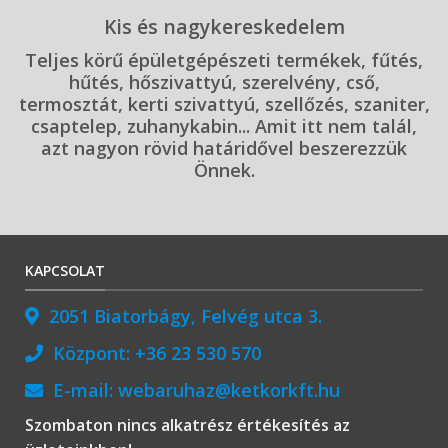
Kis és nagykereskedelem
Teljes körű épületgépészeti termékek, fűtés,
hűtés, hőszivattyú, szerelvény, cső,
termosztát, kerti szivattyú, szellőzés, szaniter,
csaptelep, zuhanykabin... Amit itt nem talál,
azt nagyon rövid határidővel beszerezzük
Önnek.
KAPCSOLAT
2051 Biatorbágy, Felvég utca 3.
Központ:
+36 23 530 570
E-mail:
webaruhaz@ketkorkft.hu
Szombaton nincs alkatrész értékesítés az