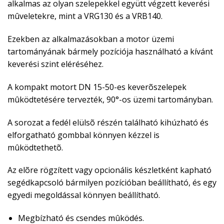
alkalmas az olyan szelepekkel együtt végzett keverési
mûveletekre, mint a VRG130 és a VRB140.
Ezekben az alkalmazásokban a motor üzemi
tartományának bármely pozíciója használható a kívánt
keverési szint eléréséhez.
A kompakt motort DN 15-50-es keverõszelepek
mûködtetésére tervezték, 90°-os üzemi tartományban.
A sorozat a fedél elülsõ részén található kihúzható és
elforgatható gombbal könnyen kézzel is
mûködtethetõ.
Az elõre rögzített vagy opcionális készletként kapható
segédkapcsoló bármilyen pozícióban beállítható, és egy
egyedi megoldással könnyen beállítható.
Megbízható és csendes mûködés.