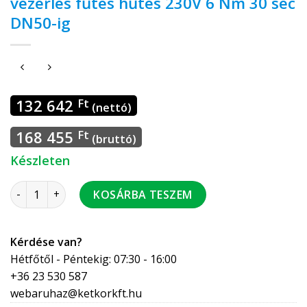
vezérlés fűtés hűtés 230V 6 Nm 30 sec
DN50-ig
132 642
Ft
(nettó)
168 455
Ft
(bruttó)
Készleten
ESBE CRK211 állandó hőm. tartó vezérlés fűtés hűtés 230V 
KOSÁRBA TESZEM
Kérdése van?
Hétfőtől - Péntekig: 07:30 - 16:00
+36 23 530 587
webaruhaz@ketkorkft.hu