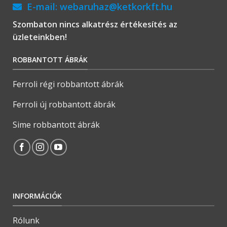
E-mail:
webaruhaz@ketkorkft.hu
Szombaton nincs alkatrész értékesítés az
üzleteinkben!
ROBBANTOTT ÁBRÁK
Ferroli régi robbantott ábrák
Ferroli új robbantott ábrák
Sime robbantott ábrák
INFORMÁCIÓK
Rólunk