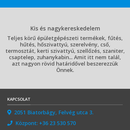
Kis és nagykereskedelem
Teljes körű épületgépészeti termékek, fűtés,
hűtés, hőszivattyú, szerelvény, cső,
termosztát, kerti szivattyú, szellőzés, szaniter,
csaptelep, zuhanykabin... Amit itt nem talál,
azt nagyon rövid határidővel beszerezzük
Önnek.
KAPCSOLAT
2051 Biatorbágy, Felvég utca 3.
Központ:
+36 23 530 570