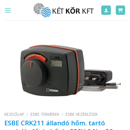
Skip
to
content
KEZDŐLAP
/
ESBE TERMÉKEK
/
ESBE VEZÉRLÉSEK
ESBE CRK211 állandó hőm. tartó