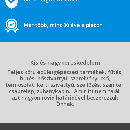
Már több, mint 30 éve a piacon
Kis és nagykereskedelem
Teljes körű épületgépészeti termékek, fűtés,
hűtés, hőszivattyú, szerelvény, cső,
termosztát, kerti szivattyú, szellőzés, szaniter,
csaptelep, zuhanykabin... Amit itt nem talál,
azt nagyon rövid határidővel beszerezzük
Önnek.