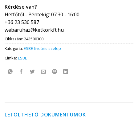
Kérdése van?
Hétfőtől - Péntekig: 07:30 - 16:00
+36 23 530 587
webaruhaz@ketkorkft.hu
Cikkszám:
243500300
Kategória:
ESBE lineáris szelep
Címke:
ESBE
LETÖLTHETŐ DOKUMENTUMOK