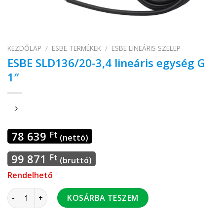
KEZDŐLAP
/
ESBE TERMÉKEK
/
ESBE LINEÁRIS SZELEP
ESBE SLD136/20-3,4 lineáris egység G
1″
78 639
Ft
(nettó)
99 871
Ft
(bruttó)
Rendelhető
ESBE SLD136/20-3,4 lineáris egység G 1" mennyiség
KOSÁRBA TESZEM