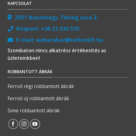
KAPCSOLAT
2051 Biatorbágy, Felvég utca 3.
Központ:
+36 23 530 570
E-mail:
webaruhaz@ketkorkft.hu
Szombaton nincs alkatrész értékesítés az
üzleteinkben!
ROBBANTOTT ÁBRÁK
Ferroli régi robbantott ábrák
Ferroli új robbantott ábrák
Sime robbantott ábrák