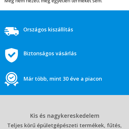
Még nem nézett meg egyetlen terméket sem.
Országos kiszállítás
Biztonságos vásárlás
Már több, mint 30 éve a piacon
Kis és nagykereskedelem
Teljes körű épületgépészeti termékek, fűtés,