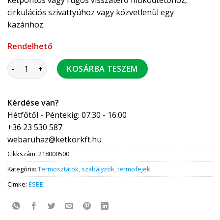
kétpontos vagy rugós visszatérő működtetőhöz,
cirkulációs szivattyúhoz vagy közvetlenül egy
kazánhoz.
Rendelhető
ESBE TMA115 szobatermosztát 18000100 TMA111 mennyiség
KOSÁRBA TESZEM
Kérdése van?
Hétfőtől - Péntekig: 07:30 - 16:00
+36 23 530 587
webaruhaz@ketkorkft.hu
Cikkszám:
218000500
Kategória:
Termosztátok, szabályzók, termofejek
Címke:
ESBE