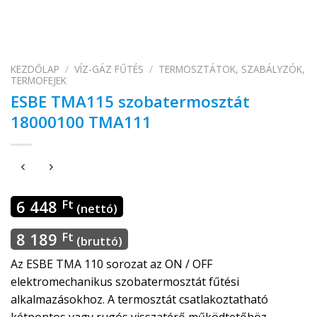
KEZDŐLAP
/
VÍZ-GÁZ FŰTÉS
/
TERMOSZTÁTOK, SZABÁLYZÓK,
TERMOFEJEK
ESBE TMA115 szobatermosztát
18000100 TMA111
6 448
Ft
(nettó)
8 189
Ft
(bruttó)
Az ESBE TMA 110 sorozat az ON / OFF
elektromechanikus szobatermosztát fűtési
alkalmazásokhoz. A termosztát csatlakoztatható