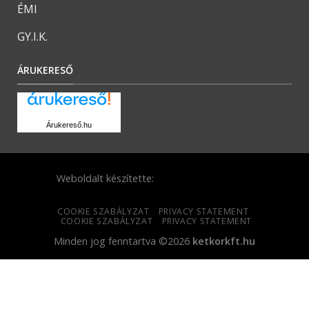
ÉMI
GY.I.K.
ÁRUKERESŐ
Árukereső.hu
Weboldalt készítette:
COOKIE SZABÁLYZAT
PRIVACY STATEMENT
COOKIE SZABÁLYZAT
PRIVACY STATEMENT
Minden jog fenntartva ©2026
ketkorkft.hu