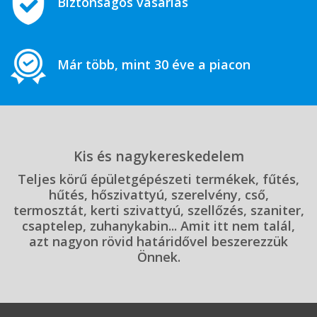
Biztonságos vásárlás
Már több, mint 30 éve a piacon
Kis és nagykereskedelem
Teljes körű épületgépészeti termékek, fűtés,
hűtés, hőszivattyú, szerelvény, cső,
termosztát, kerti szivattyú, szellőzés, szaniter,
csaptelep, zuhanykabin... Amit itt nem talál,
azt nagyon rövid határidővel beszerezzük
Önnek.