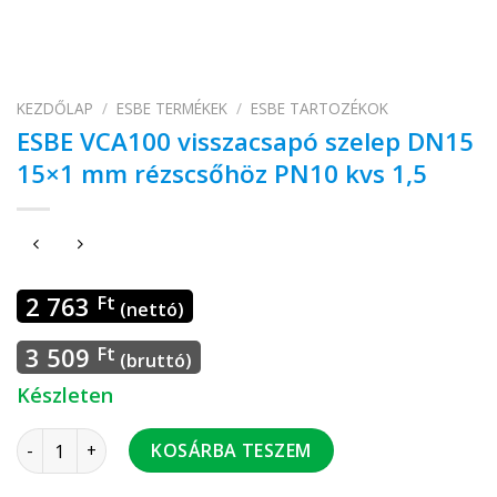
KEZDŐLAP
/
ESBE TERMÉKEK
/
ESBE TARTOZÉKOK
ESBE VCA100 visszacsapó szelep DN15
15×1 mm rézscsőhöz PN10 kvs 1,5
2 763
Ft
(nettó)
3 509
Ft
(bruttó)
Készleten
ESBE VCA100 visszacsapó szelep DN15 15x1 mm rézscsőhöz P
KOSÁRBA TESZEM