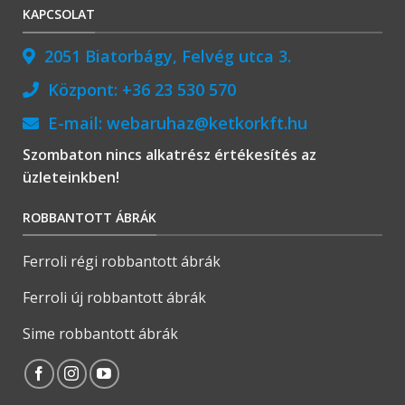
KAPCSOLAT
2051 Biatorbágy, Felvég utca 3.
Központ:
+36 23 530 570
E-mail:
webaruhaz@ketkorkft.hu
Szombaton nincs alkatrész értékesítés az
üzleteinkben!
ROBBANTOTT ÁBRÁK
Ferroli régi robbantott ábrák
Ferroli új robbantott ábrák
Sime robbantott ábrák