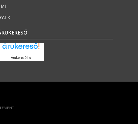
ÉMI
Y.I.K.
ÁRUKERESŐ
Árukereső.hu
ATEMENT