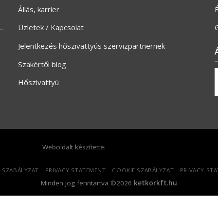
Állás, karrier
Üzletek / Kapcsolat
G
Jelentkezés hőszivattyús szervizpartnernek
Szakértői blog
Hőszivattyú
Weboldalt készítette:
 SZABÁLYZAT
PRIVACY STATEMENT
COOKIE SZABÁLYZAT
PRIVACY ST
Minden jog fenntartva ©2026
ketkorkft.hu