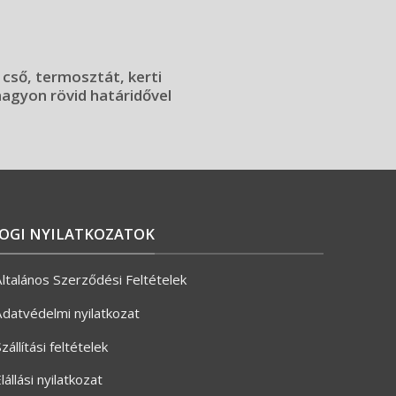
 cső, termosztát, kerti
 nagyon rövid határidővel
JOGI NYILATKOZATOK
ltalános Szerződési Feltételek
datvédelmi nyilatkozat
zállítási feltételek
lállási nyilatkozat