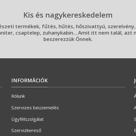
Kis és nagykereskedelem
szeti termékek, fűtés, hűtés, hőszivattyú, szerelvény,
aniter, csaptelep, zuhanykabin... Amit itt nem talál, azt
beszerezzük Önnek.
INFORMÁCIÓK
Rólunk
Á
Szervizes beüzemelés
A
Ügyfélszolgálat
S
Szervizkereső
E