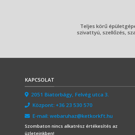
Teljes körű épületgépé
szivattyú, szellőzés, sz
KAPCSOLAT
2051 Biatorbágy, Felvég utca 3.
Központ:
+36 23 530 570
E-mail:
webaruhaz@ketkorkft.hu
Szombaton nincs alkatrész értékesítés az
üzleteinkben!