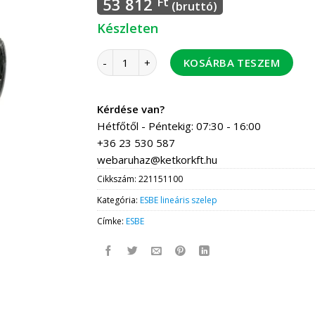
53 812
Ft
(bruttó)
Készleten
ESBE VLA131/15-4 háromjáratú szelep PN16 
KOSÁRBA TESZEM
Kérdése van?
Hétfőtől - Péntekig: 07:30 - 16:00
+36 23 530 587
webaruhaz@ketkorkft.hu
Cikkszám:
221151100
Kategória:
ESBE lineáris szelep
Címke:
ESBE