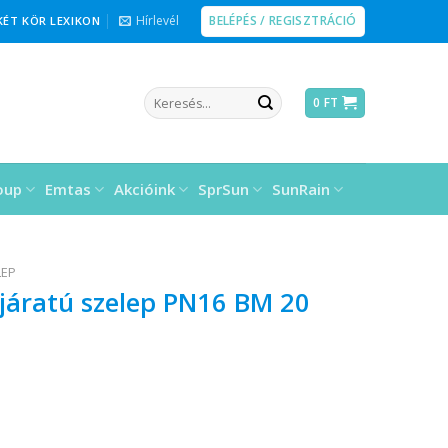
BELÉPÉS / REGISZTRÁCIÓ
Hírlevél
KÉT KÖR LEXIKON
Keresés
0
FT
a
következőre:
oup
Emtas
Akcióink
SprSun
SunRain
LEP
járatú szelep PN16 BM 20