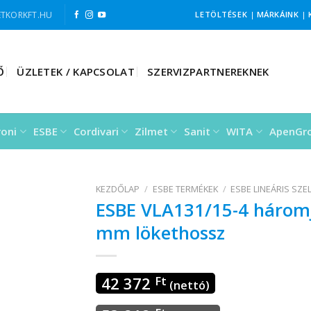
TKORKFT.HU
LETÖLTÉSEK
|
MÁRKÁINK
|
Ő
ÜZLETEK / KAPCSOLAT
SZERVIZPARTNEREKNEK
roni
ESBE
Cordivari
Zilmet
Sanit
WITA
ApenGr
KEZDŐLAP
/
ESBE TERMÉKEK
/
ESBE LINEÁRIS SZE
ESBE VLA131/15-4 három
mm lökethossz
42 372
Ft
(nettó)