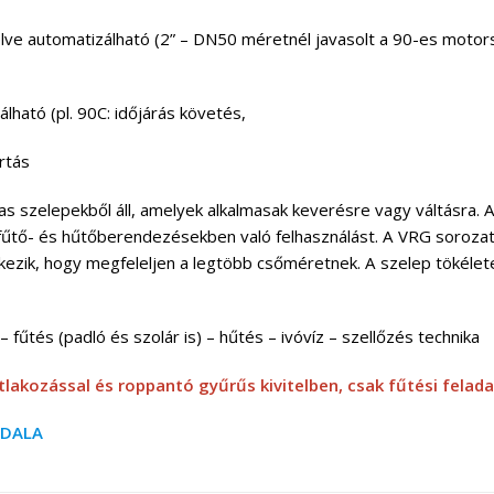
ve automatizálható (2” – DN50 méretnél javasolt a 90-es motor
lható (pl. 90C: időjárás követés,
rtás
 szelepekből áll, amelyek alkalmasak keverésre vagy váltásra. 
 fűtő- és hűtőberendezésekben való felhasználást. A VRG soroza
lkezik, hogy megfeleljen a legtöbb csőméretnek. A szelep tökéle
 – fűtés (padló és szolár is) – hűtés – ivóvíz – szellőzés technika
lakozással és roppantó gyűrűs kivitelben, csak fűtési felada
LDALA