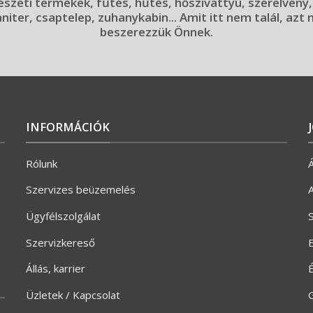
szeti termékek, fűtés, hűtés, hőszivattyú, szerelvény,
aniter, csaptelep, zuhanykabin... Amit itt nem talál, azt
beszerezzük Önnek.
INFORMÁCIÓK
Rólunk
Á
Szervizes beüzemelés
A
Ügyfélszolgálat
S
Szervizkereső
E
Állás, karrier
Üzletek / Kapcsolat
G