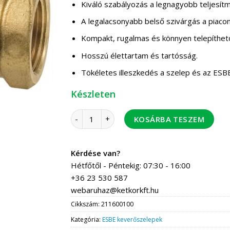
Kiváló szabályozás a legnagyobb teljesít
A legalacsonyabb belső szivárgás a piaco
Kompakt, rugalmas és könnyen telepíthet
Hosszú élettartam és tartósság.
Tökéletes illeszkedés a szelep és az ESB
Készleten
ESBE VRG131/15-0,4 keverőszelep BM 1/2" me
KOSÁRBA TESZEM
Kérdése van?
Hétfőtől - Péntekig: 07:30 - 16:00
+36 23 530 587
webaruhaz@ketkorkft.hu
Cikkszám:
211600100
Kategória:
ESBE keverőszelepek