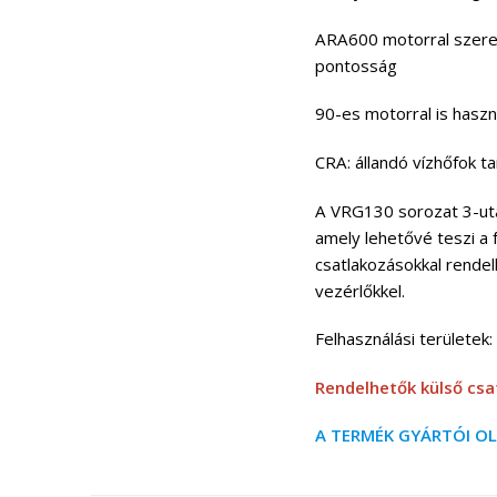
ARA600 motorral szerel
pontosság
90-es motorral is haszná
CRA: állandó vízhőfok ta
A VRG130 sorozat 3-utas
amely lehetővé teszi a
csatlakozásokkal rende
vezérlőkkel.
Felhasználási területek:
Rendelhetők külső csat
A TERMÉK GYÁRTÓI O