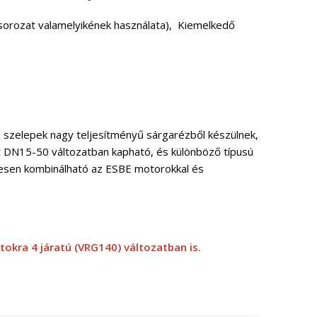
sorozat valamelyikének használata), Kiemelkedő
A szelepek nagy teljesítményű sárgarézből készülnek,
t DN15-50 változatban kapható, és különböző típusú
tesen kombinálható az ESBE motorokkal és
tokra 4 járatú (VRG140) változatban is.