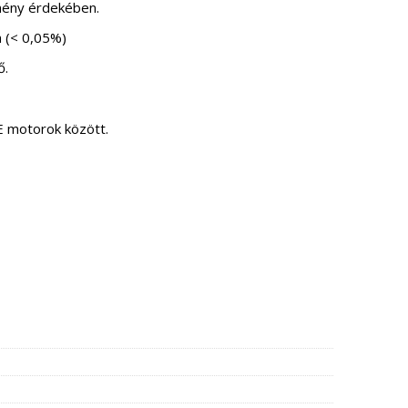
mény érdekében.
n (< 0,05%)
ő.
E motorok között.
nnyiség