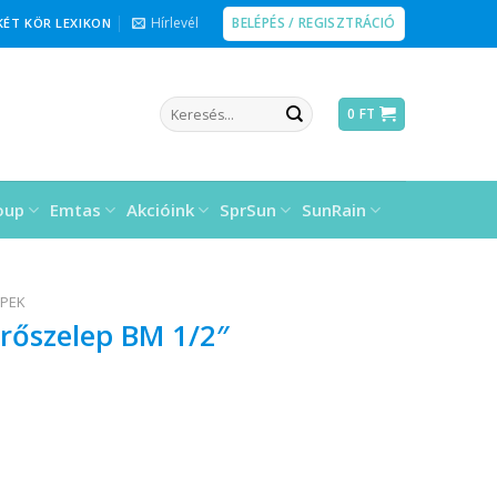
BELÉPÉS / REGISZTRÁCIÓ
Hírlevél
KÉT KÖR LEXIKON
Keresés
0
FT
a
következőre:
oup
Emtas
Akcióink
SprSun
SunRain
EPEK
rőszelep BM 1/2″