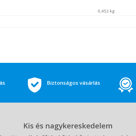
0,452 kg
tás
Biztonságos vásárlás
Kis és nagykereskedelem