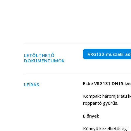
VRG130-muszaki-ad
LETÖLTHETŐ
DOKUMENTUMOK
Esbe VRG131 DN15 kvs 
LEÍRÁS
Kompakt háromjáratú ke
roppantó gyűrűs.
Előnyei:
Könnyű kez