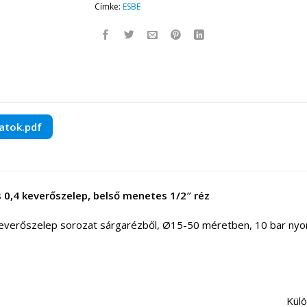
Címke:
ESBE
atok.pdf
0,4 keverőszelep, belső menetes 1/2″ réz
verőszelep sorozat sárgarézből, Ø15-50 méretben, 10 bar nyom
elhetőség Különféle szerelés