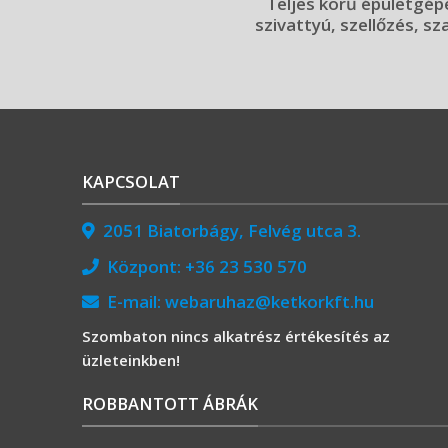
Teljes körű épületgépé
szivattyú, szellőzés, sz
KAPCSOLAT
2051 Biatorbágy, Felvég utca 3.
Központ:
+36 23 530 570
E-mail:
webaruhaz@ketkorkft.hu
Szombaton nincs alkatrész értékesítés az
üzleteinkben!
ROBBANTOTT ÁBRÁK