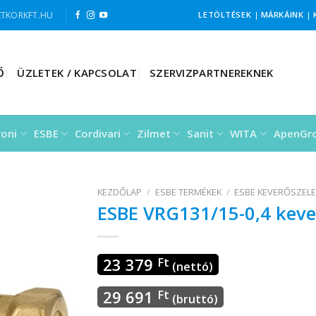
TKORKFT.HU
LETÖLTÉSEK
|
MÁRKÁINK
|
Ő
ÜZLETEK / KAPCSOLAT
SZERVIZPARTNEREKNEK
roni
ESBE
Cordivari
Zilmet
Sanit
WITA
ApenGr
KEZDŐLAP
/
ESBE TERMÉKEK
/
ESBE KEVERŐSZEL
ESBE VRG131/15-0,4 keve
23 379
Ft
(nettó)
29 691
Ft
(bruttó)