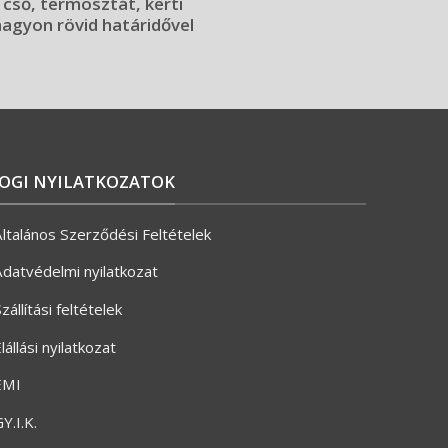
 cső, termosztát, kerti
 nagyon rövid határidővel
JOGI NYILATKOZATOK
ltalános Szerződési Feltételek
datvédelmi nyilatkozat
zállítási feltételek
lállási nyilatkozat
ÉMI
Y.I.K.