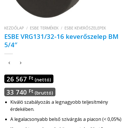
KEZDŐLAP
/
ESBE TERMÉKEK
/
ESBE KEVERŐSZELEPEK
ESBE VRG131/32-16 keverőszelep BM
5/4″
26 567
Ft
(nettó)
33 740
Ft
(bruttó)
Kiváló szabályozás a legnagyobb teljesítmény
érdekében.
A legalacsonyabb belső szivárgás a piacon (< 0,05%)