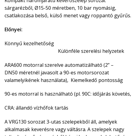
Kompakt háromjáratú keverőszelep sorozat
sárgarézből, Ø15-50 méretben, 10 bar nyomásig,
csatlakozása belső, külső menet vagy roppantó gyűrűs.
Előnyei:
Könnyű kezelhetőség
Különféle szerelési helyzetek
ARA600 motorral szerelve automatizálható (2” –
DN50 méretnél javasolt a 90-es motorsorozat
valamelyikének használata), Kiemelkedő pontosság
90-es motorral is használható (pl. 90C: időjárás követés,
CRA: állandó vízhőfok tartás
A VRG130 sorozat 3-utas szelepekből áll, amelyek
alkalmasak keverésre vagy váltásra. A szelepek nagy