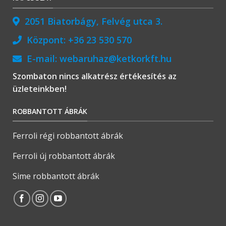
2051 Biatorbágy, Felvég utca 3.
Központ:
+36 23 530 570
E-mail:
webaruhaz@ketkorkft.hu
Szombaton nincs alkatrész értékesítés az
üzleteinkben!
ROBBANTOTT ÁBRÁK
Ferroli régi robbantott ábrák
Ferroli új robbantott ábrák
Sime robbantott ábrák