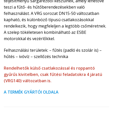
teljesítményű sárgarézből készülnek, amely lehetővé
teszi a fűtő- és hűtőberendezésekben való
felhasználást. A VRG sorozat DN15-50 változatban
kapható, és különböző típusú csatlakozásokkal
rendelkezik, hogy megfeleljen a legtöbb csőméretnek.
A szelep tökéletesen kombinálható az ESBE
motorokkal és vezérlőkkel.
Felhasználási területek: – fűtés (padló és szolár is) –
hűtés – ivóvíz – szellőzés technika
Rendelhetők külső csatlakozással és roppantó
gyűrűs kivitelben, csak fűtési feladatokra 4 járatú
(VRG140) változatban is.
A TERMÉK GYÁRTÓI OLDALA