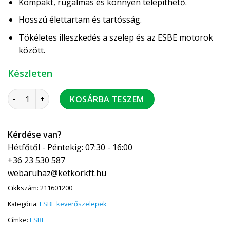
Kompakt, rugalmas és könnyen telepíthető.
Hosszú élettartam és tartósság.
Tökéletes illeszkedés a szelep és az ESBE motorok
között.
Készleten
ESBE VRG131/32-16 keverőszelep BM 5/4" mennyiség
KOSÁRBA TESZEM
Kérdése van?
Hétfőtől - Péntekig: 07:30 - 16:00
+36 23 530 587
webaruhaz@ketkorkft.hu
Cikkszám:
211601200
Kategória:
ESBE keverőszelepek
Címke:
ESBE