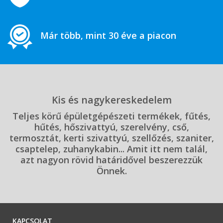
Már több, mint 30 éve a piacon
Kis és nagykereskedelem
Teljes körű épületgépészeti termékek, fűtés,
hűtés, hőszivattyú, szerelvény, cső,
termosztát, kerti szivattyú, szellőzés, szaniter,
csaptelep, zuhanykabin... Amit itt nem talál,
azt nagyon rövid határidővel beszerezzük
Önnek.
KAPCSOLAT