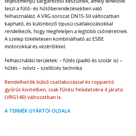
teljesítményű sárgarézből készülnek, amely lehetővé
teszi a fűtő- és hűtőberendezésekben való
felhasználást. A VRG sorozat DN15-50 változatban
kapható, és különböző típusú csatlakozásokkal
rendelkezik, hogy megfeleljen a legtöbb csőméretnek.
A szelep tökéletesen kombinálható az ESBE
motorokkal és vezérlőkkel.
Felhasználási területek: – fűtés (padló és szolár is) –
hűtés – ivóvíz – szellőzés technika
Rendelhetők külső csatlakozással és roppantó
gyűrűs kivitelben, csak fűtési feladatokra 4 járatú
(VRG140) változatban is.
A TERMÉK GYÁRTÓI OLDALA