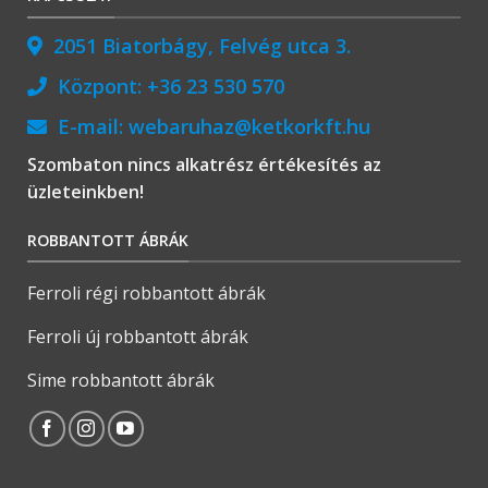
2051 Biatorbágy, Felvég utca 3.
Központ:
+36 23 530 570
E-mail:
webaruhaz@ketkorkft.hu
Szombaton nincs alkatrész értékesítés az
üzleteinkben!
ROBBANTOTT ÁBRÁK
Ferroli régi robbantott ábrák
Ferroli új robbantott ábrák
Sime robbantott ábrák