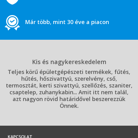
Már több, mint 30 éve a piacon
Kis és nagykereskedelem
Teljes körű épületgépészeti termékek, fűtés,
hűtés, hőszivattyú, szerelvény, cső,
termosztát, kerti szivattyú, szellőzés, szaniter,
csaptelep, zuhanykabin... Amit itt nem talál,
azt nagyon rövid határidővel beszerezzük
Önnek.
KAPCSOLAT