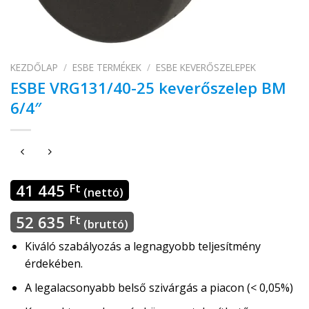
KEZDŐLAP
/
ESBE TERMÉKEK
/
ESBE KEVERŐSZELEPEK
ESBE VRG131/40-25 keverőszelep BM
6/4″
41 445
Ft
(nettó)
52 635
Ft
(bruttó)
Kiváló szabályozás a legnagyobb teljesítmény
érdekében.
A legalacsonyabb belső szivárgás a piacon (< 0,05%)