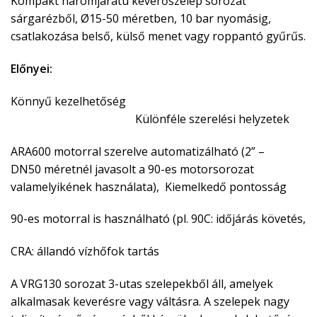
Kompakt háromjáratú keverőszelep sorozat
sárgarézből, Ø15-50 méretben, 10 bar nyomásig,
csatlakozása belső, külső menet vagy roppantó gyűrűs.
Előnyei:
Könnyű kezelhetőség
Különféle szerelési helyzetek
ARA600 motorral szerelve automatizálható (2” –
DN50 méretnél javasolt a 90-es motorsorozat
valamelyikének használata), Kiemelkedő pontosság
90-es motorral is használható (pl. 90C: időjárás követés,
CRA: állandó vízhőfok tartás
A VRG130 sorozat 3-utas szelepekből áll, amelyek
alkalmasak keverésre vagy váltásra. A szelepek nagy