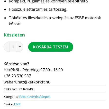
Kompakt, rugalmas és könnyen telepíthető.
Hosszú élettartam és tartósság.
Tökéletes illeszkedés a szelep és az ESBE motorok
között.
Készleten
ESBE VRG131/40-25 keverőszelep BM 6/4" mennyiség
KOSÁRBA TESZEM
Kérdése van?
Hétfőtől - Péntekig: 07:30 - 16:00
+36 23 530 587
webaruhaz@ketkorkft.hu
Cikkszám:
211603400
Kategória:
ESBE keverőszelepek
Címke:
ESBE