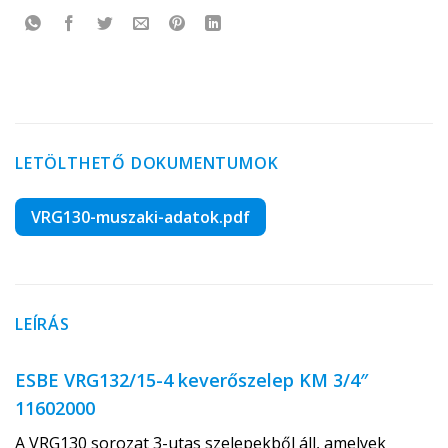
LETÖLTHETŐ DOKUMENTUMOK
VRG130-muszaki-adatok.pdf
LEÍRÁS
ESBE VRG132/15-4 keverőszelep KM 3/4″
11602000
A VRG130 sorozat 3-utas szelepekből áll, amelyek