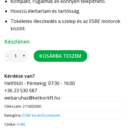
Kompakt, rugalmas és könnyen telepíthető.
Hosszú élettartam és tartósság.
Tökéletes illeszkedés a szelep és az ESBE motorok
között.
Készleten
ESBE VRG132/15-4 keverőszelep KM 3/4" mennyiség
KOSÁRBA TESZEM
Kérdése van?
Hétfőtől - Péntekig: 07:30 - 16:00
+36 23 530 587
webaruhaz@ketkorkft.hu
Cikkszám:
211602000
Kategória:
ESBE keverőszelepek
Címke:
ESBE