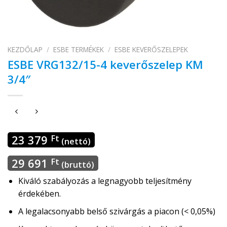
KEZDŐLAP
/
ESBE TERMÉKEK
/
ESBE KEVERŐSZELEPEK
ESBE VRG132/15-4 keverőszelep KM
3/4″
23 379
Ft
(nettó)
29 691
Ft
(bruttó)
Kiváló szabályozás a legnagyobb teljesítmény
érdekében.
A legalacsonyabb belső szivárgás a piacon (< 0,05%)