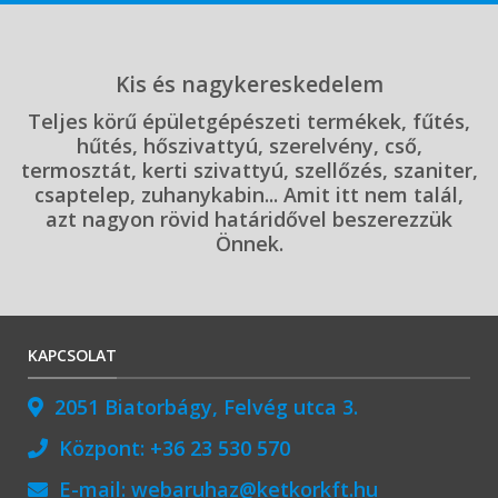
Kis és nagykereskedelem
Teljes körű épületgépészeti termékek, fűtés,
hűtés, hőszivattyú, szerelvény, cső,
termosztát, kerti szivattyú, szellőzés, szaniter,
csaptelep, zuhanykabin... Amit itt nem talál,
azt nagyon rövid határidővel beszerezzük
Önnek.
KAPCSOLAT
2051 Biatorbágy, Felvég utca 3.
Központ:
+36 23 530 570
E-mail:
webaruhaz@ketkorkft.hu