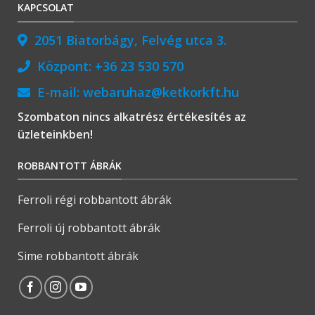
KAPCSOLAT
2051 Biatorbágy, Felvég utca 3.
Központ:
+36 23 530 570
E-mail:
webaruhaz@ketkorkft.hu
Szombaton nincs alkatrész értékesítés az
üzleteinkben!
ROBBANTOTT ÁBRÁK
Ferroli régi robbantott ábrák
Ferroli új robbantott ábrák
Sime robbantott ábrák