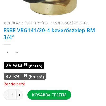
KEZDŐLAP
/
ESBE TERMÉKEK
/
ESBE KEVERŐSZELEPEK
ESBE VRG141/20-4 keverőszelep BM
3/4″
25 504
Ft
(nettó)
32 391
Ft
(bruttó)
Rendelhető
ESBE VRG141/20-4 keverőszelep BM 3/4" mennyiség
KOSÁRBA TESZEM