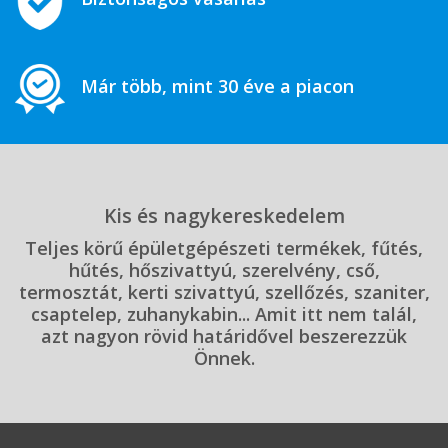
Már több, mint 30 éve a piacon
Kis és nagykereskedelem
Teljes körű épületgépészeti termékek, fűtés,
hűtés, hőszivattyú, szerelvény, cső,
termosztát, kerti szivattyú, szellőzés, szaniter,
csaptelep, zuhanykabin... Amit itt nem talál,
azt nagyon rövid határidővel beszerezzük
Önnek.