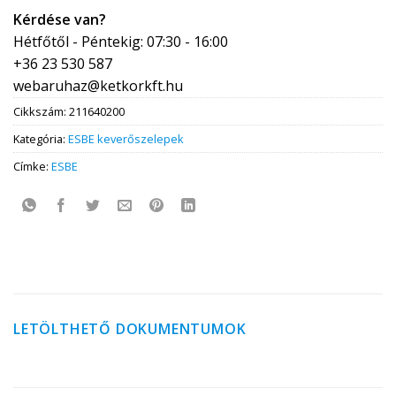
Kérdése van?
Hétfőtől - Péntekig: 07:30 - 16:00
+36 23 530 587
webaruhaz@ketkorkft.hu
Cikkszám:
211640200
Kategória:
ESBE keverőszelepek
Címke:
ESBE
LETÖLTHETŐ DOKUMENTUMOK