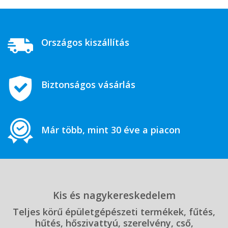
Országos kiszállítás
Biztonságos vásárlás
Már több, mint 30 éve a piacon
Kis és nagykereskedelem
Teljes körű épületgépészeti termékek, fűtés,
hűtés, hőszivattyú, szerelvény, cső,