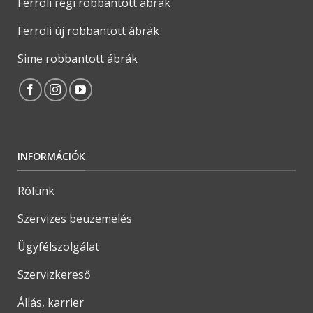
Ferroli régi robbantott ábrák
Ferroli új robbantott ábrák
Sime robbantott ábrák
INFORMÁCIÓK
Rólunk
Szervizes beüzemelés
Ügyfélszolgálat
Szervizkereső
Állás, karrier