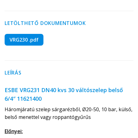
LETÖLTHETŐ DOKUMENTUMOK
VRG230 .pdf
LEÍRÁS
ESBE VRG231 DN40 kvs 30 váltószelep belső
6/4″ 11621400
Háromjáratú szelep sárgarézből, Ø20-50, 10 bar, külső,
belső menettel vagy roppantógyűrűs
Előnyei: