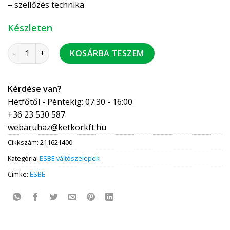
– szellőzés technika
Készleten
ESBE VRG231/40-30 váltószelep BM 6/4" mennyiség
KOSÁRBA TESZEM
Kérdése van?
Hétfőtől - Péntekig: 07:30 - 16:00
+36 23 530 587
webaruhaz@ketkorkft.hu
Cikkszám:
211621400
Kategória:
ESBE váltószelepek
Címke:
ESBE