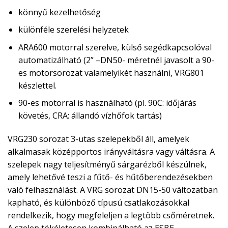
könnyű kezelhetőség
különféle szerelési helyzetek
ARA600 motorral szerelve, külső segédkapcsolóval
automatizálható (2” –DN50- méretnél javasolt a 90-
es motorsorozat valamelyikét használni, VRG801
készlettel.
90-es motorral is használható (pl. 90C: időjárás
követés, CRA: állandó vízhőfok tartás)
VRG230 sorozat 3-utas szelepekből áll, amelyek
alkalmasak középportos irányváltásra vagy váltásra. A
szelepek nagy teljesítményű sárgarézből készülnek,
amely lehetővé teszi a fűtő- és hűtőberendezésekben
való felhasználást. A VRG sorozat DN15-50 változatban
kapható, és különböző típusú csatlakozásokkal
rendelkezik, hogy megfeleljen a legtöbb csőméretnek.