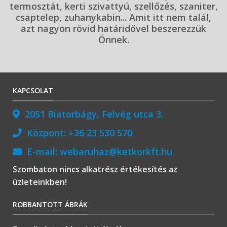
termosztát, kerti szivattyú, szellőzés, szaniter,
csaptelep, zuhanykabin... Amit itt nem talál,
azt nagyon rövid határidővel beszerezzük
Önnek.
KAPCSOLAT
2051 Biatorbágy, Felvég utca 3.
Központ:
+36 23 530 570
E-mail:
webaruhaz@ketkorkft.hu
Szombaton nincs alkatrész értékesítés az
üzleteinkben!
ROBBANTOTT ÁBRÁK