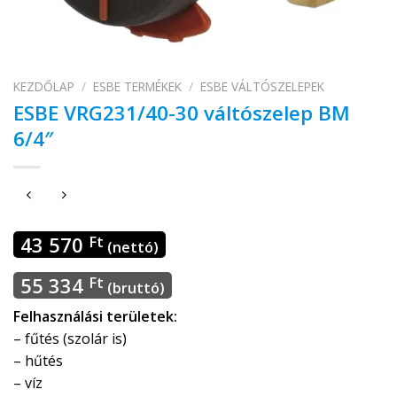
KEZDŐLAP
/
ESBE TERMÉKEK
/
ESBE VÁLTÓSZELEPEK
ESBE VRG231/40-30 váltószelep BM
6/4″
43 570
Ft
(nettó)
55 334
Ft
(bruttó)
Felhasználási területek:
– fűtés (szolár is)
– hűtés
– víz