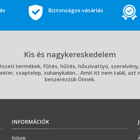
tás
Biztonságos vásárlás
Kis és nagykereskedelem
szeti termékek, fűtés, hűtés, hőszivattyú, szerelvény,
aniter, csaptelep, zuhanykabin... Amit itt nem talál, azt
beszerezzük Önnek.
INFORMÁCIÓK
Rólunk
Á