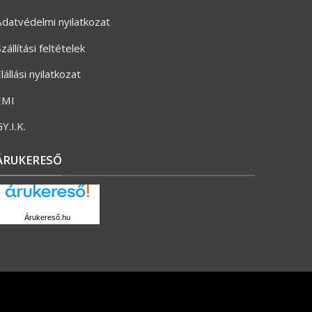
datvédelmi nyilatkozat
zállítási feltételek
lállási nyilatkozat
ÉMI
Y.I.K.
ÁRUKERESŐ
Árukereső.hu