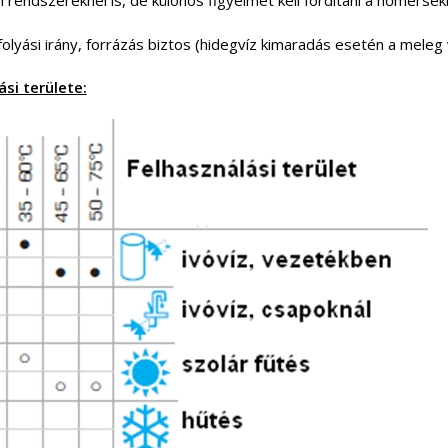
 rendszereknél is, de különös figyelmet kell fordítani a hőmérsé
folyási irány, forrázás biztos (hidegvíz kimaradás esetén a meleg 
si területe: