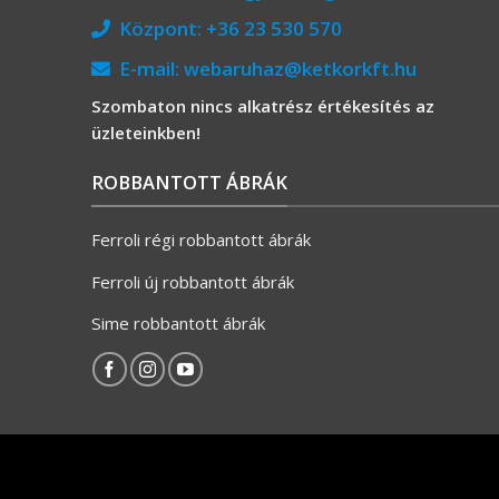
Központ:
+36 23 530 570
E-mail:
webaruhaz@ketkorkft.hu
Szombaton nincs alkatrész értékesítés az
üzleteinkben!
ROBBANTOTT ÁBRÁK
Ferroli régi robbantott ábrák
Ferroli új robbantott ábrák
Sime robbantott ábrák