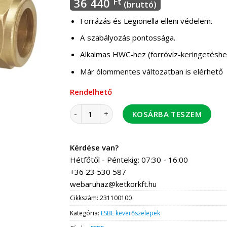
36 440
Ft
(bruttó)
Forrázás és Legionella elleni védelem.
A szabályozás pontossága.
Alkalmas HWC-hez (forróvíz-keringetéshe
Már ólommentes változatban is elérhető
Rendelhető
ESBE VTA323 20-43C 22 mm kvs 1,5 keverőszel
KOSÁRBA TESZEM
Kérdése van?
Hétfőtől - Péntekig: 07:30 - 16:00
+36 23 530 587
webaruhaz@ketkorkft.hu
Cikkszám:
231100100
Kategória:
ESBE keverőszelepek