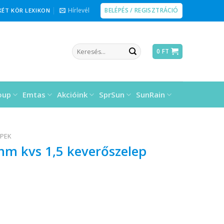
BELÉPÉS / REGISZTRÁCIÓ
Hírlevél
KÉT KÖR LEXIKON
Keresés
0
FT
a
következőre:
oup
Emtas
Akcióink
SprSun
SunRain
EPEK
m kvs 1,5 keverőszelep