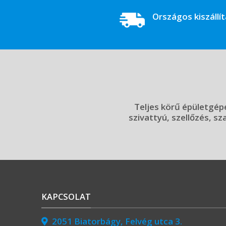
Országos kiszállí
Teljes körű épületgépé
szivattyú, szellőzés, sz
KAPCSOLAT
2051 Biatorbágy, Felvég utca 3.