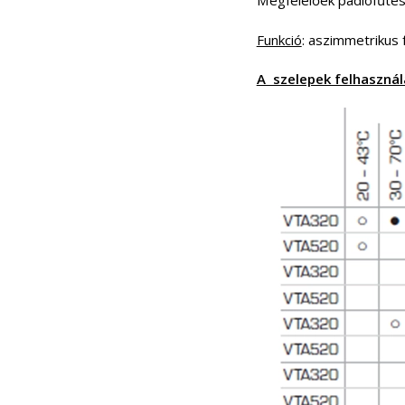
Megfelelőek padlófűtési
Funkció
: aszimmetrikus 
A szelepek felhasználá