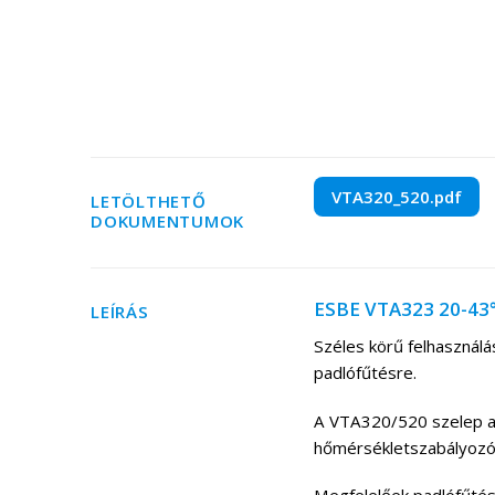
VTA320_520.pdf
LETÖLTHETŐ
DOKUMENTUMOK
ESBE VTA323 20-43°C
LEÍRÁS
Széles körű felhasználás
padlófűtésre.
A VTA320/520 szelep az
hőmérsékletszabályozó 