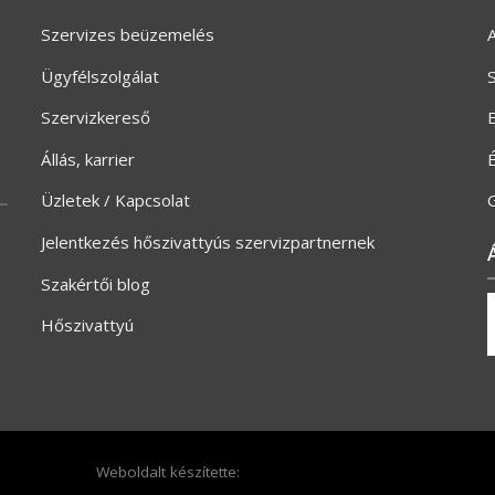
Szervizes beüzemelés
A
Ügyfélszolgálat
S
Szervizkereső
E
Állás, karrier
Üzletek / Kapcsolat
G
Jelentkezés hőszivattyús szervizpartnernek
Szakértői blog
Hőszivattyú
Weboldalt készítette: