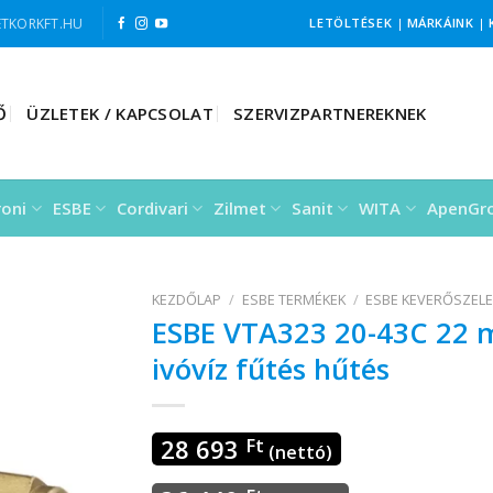
TKORKFT.HU
LETÖLTÉSEK
|
MÁRKÁINK
|
Ő
ÜZLETEK / KAPCSOLAT
SZERVIZPARTNEREKNEK
roni
ESBE
Cordivari
Zilmet
Sanit
WITA
ApenGr
KEZDŐLAP
/
ESBE TERMÉKEK
/
ESBE KEVERŐSZEL
ESBE VTA323 20-43C 22 m
ivóvíz fűtés hűtés
28 693
Ft
(nettó)