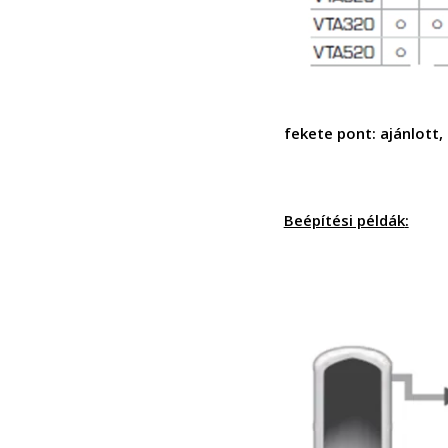
fekete pont: ajánlott,
Beépítési példák
: