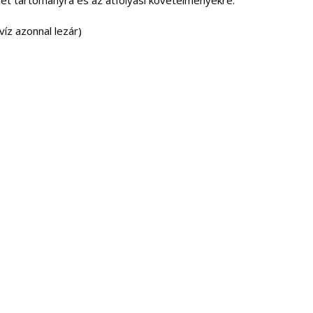
klet tartományra és az átfolyási követelményekre.
víz azonnal lezár)