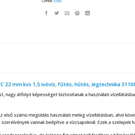
Címke:
ESBE
 22 mm kvs 1,5 ivóvíz, fűtés, hűtés, légtechnika 311
t, nagy átfolyó képességet biztosítanak a használati vízellátásban
 első számú megoldás használati meleg vízellátásban, ahol köve
szerelvények vannak beépítve a vízcsapoknál. Ezek a szelepek ha