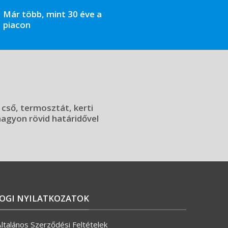
Már több, mint 30 éve a
piacon
 cső, termosztát, kerti
 nagyon rövid határidővel
JOGI NYILATKOZATOK
ltalános Szerződési Feltételek