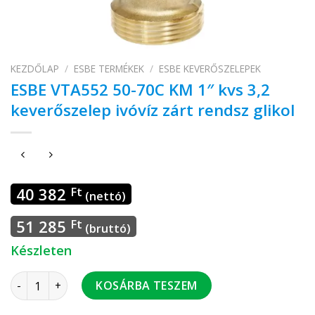
KEZDŐLAP
/
ESBE TERMÉKEK
/
ESBE KEVERŐSZELEPEK
ESBE VTA552 50-70C KM 1″ kvs 3,2
keverőszelep ivóvíz zárt rendsz glikol
40 382
Ft
(nettó)
51 285
Ft
(bruttó)
Készleten
ESBE VTA552 50-70C KM 1" kvs 3,2 keverőszelep ivóvíz zárt r
KOSÁRBA TESZEM