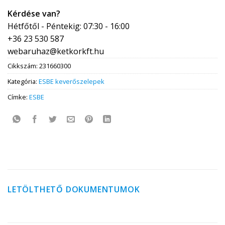
Kérdése van?
Hétfőtől - Péntekig: 07:30 - 16:00
+36 23 530 587
webaruhaz@ketkorkft.hu
Cikkszám:
231660300
Kategória:
ESBE keverőszelepek
Címke:
ESBE
LETÖLTHETŐ DOKUMENTUMOK