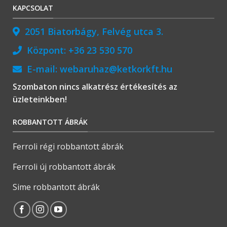
KAPCSOLAT
2051 Biatorbágy, Felvég utca 3.
Központ:
+36 23 530 570
E-mail:
webaruhaz@ketkorkft.hu
Szombaton nincs alkatrész értékesítés az
üzleteinkben!
ROBBANTOTT ÁBRÁK
Ferroli régi robbantott ábrák
Ferroli új robbantott ábrák
Sime robbantott ábrák