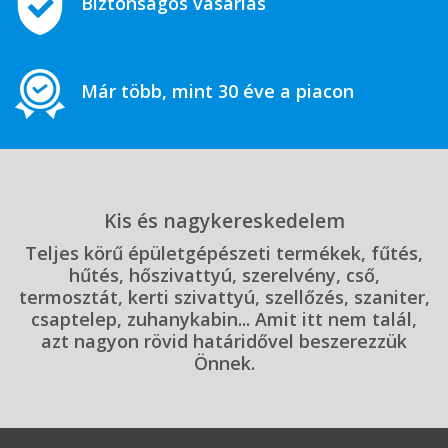
Biztonságos vásárlás
Már több, mint 30 éve a piacon
Kis és nagykereskedelem
Teljes körű épületgépészeti termékek, fűtés,
hűtés, hőszivattyú, szerelvény, cső,
termosztát, kerti szivattyú, szellőzés, szaniter,
csaptelep, zuhanykabin... Amit itt nem talál,
azt nagyon rövid határidővel beszerezzük
Önnek.