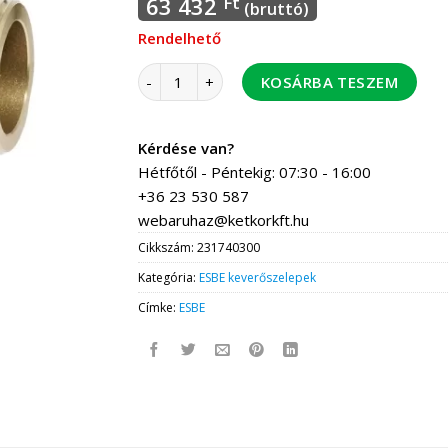
63 432
Ft
(bruttó)
Rendelhető
ESBE VTS552 45-65C KM 5/4" kvs 3,5 keverősze
KOSÁRBA TESZEM
Kérdése van?
Hétfőtől - Péntekig: 07:30 - 16:00
+36 23 530 587
webaruhaz@ketkorkft.hu
Cikkszám:
231740300
Kategória:
ESBE keverőszelepek
Címke:
ESBE