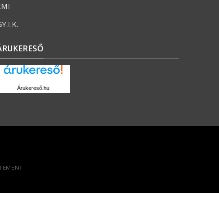
ÉMI
Y.I.K.
ÁRUKERESŐ
Árukereső.hu
ATEMENT