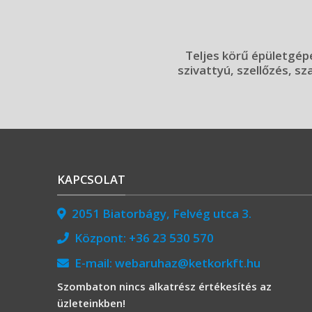
Teljes körű épületgépé
szivattyú, szellőzés, sz
KAPCSOLAT
2051 Biatorbágy, Felvég utca 3.
Központ:
+36 23 530 570
E-mail:
webaruhaz@ketkorkft.hu
Szombaton nincs alkatrész értékesítés az
üzleteinkben!