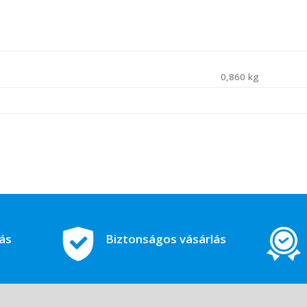
0,860 kg
tás
Biztonságos vásárlás