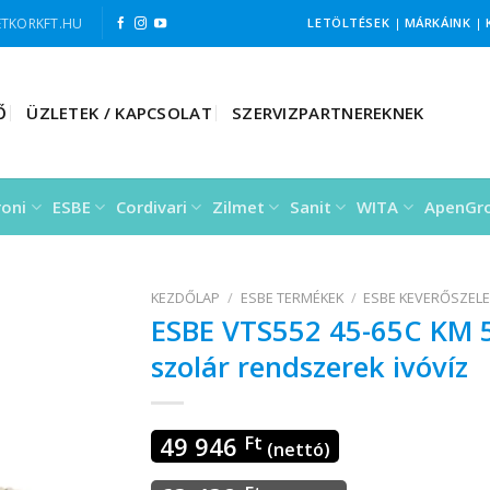
TKORKFT.HU
LETÖLTÉSEK
|
MÁRKÁINK
|
Ő
ÜZLETEK / KAPCSOLAT
SZERVIZPARTNEREKNEK
roni
ESBE
Cordivari
Zilmet
Sanit
WITA
ApenGr
KEZDŐLAP
/
ESBE TERMÉKEK
/
ESBE KEVERŐSZEL
ESBE VTS552 45-65C KM 5
szolár rendszerek ivóvíz
49 946
Ft
(nettó)