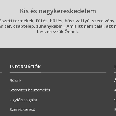
Kis és nagykereskedelem
szeti termékek, fűtés, hűtés, hőszivattyú, szerelvény,
aniter, csaptelep, zuhanykabin... Amit itt nem talál, azt
beszerezzük Önnek.
INFORMÁCIÓK
Rólunk
Á
Szervizes beüzemelés
A
Ügyfélszolgálat
S
Szervizkereső
E