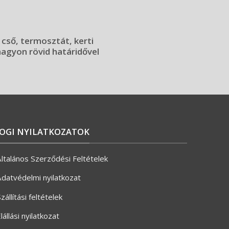
 cső, termosztát, kerti
 nagyon rövid határidővel
JOGI NYILATKOZATOK
ltalános Szerződési Feltételek
datvédelmi nyilatkozat
zállítási feltételek
lállási nyilatkozat