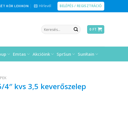
BELÉPÉS / REGISZTRÁCIÓ
Hírlevél
KÉT KÖR LEXIKON
Keresés
0
FT
a
következőre:
oup
Emtas
Akcióink
SprSun
SunRain
EPEK
/4″ kvs 3,5 keverőszelep