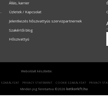
Állás, karrier
Üzletek / Kapcsolat
G
Jelentkezés hőszivattyús szervizpartnernek
Szakértői blog
Hőszivattyú
Weboldalt készítette:
 SZABÁLYZAT
PRIVACY STATEMENT
COOKIE SZABÁLYZAT
PRIVACY ST
Minden jog fenntartva ©2026
ketkorkft.hu