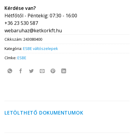
Kérdése van?
Hétfőtől - Péntekig: 07:30 - 16:00
+36 23 530 587
webaruhaz@ketkorkft.hu
Cikkszám:
243080400
Kategória:
ESBE váltószelepek
Címke:
ESBE
LETÖLTHETŐ DOKUMENTUMOK