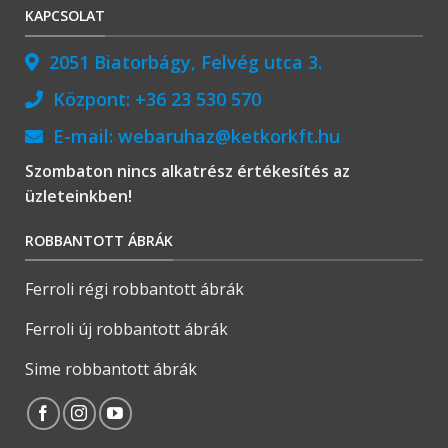
KAPCSOLAT
2051 Biatorbágy, Felvég utca 3.
Központ:
+36 23 530 570
E-mail:
webaruhaz@ketkorkft.hu
Szombaton nincs alkatrész értékesítés az
üzleteinkben!
ROBBANTOTT ÁBRÁK
Ferroli régi robbantott ábrák
Ferroli új robbantott ábrák
Sime robbantott ábrák