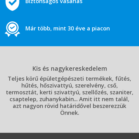
Biztonságos vásárlás
Már több, mint 30 éve a piacon
Kis és nagykereskedelem
Teljes körű épületgépészeti termékek, fűtés,
hűtés, hőszivattyú, szerelvény, cső,
termosztát, kerti szivattyú, szellőzés, szaniter,
csaptelep, zuhanykabin... Amit itt nem talál,
azt nagyon rövid határidővel beszerezzük
Önnek.