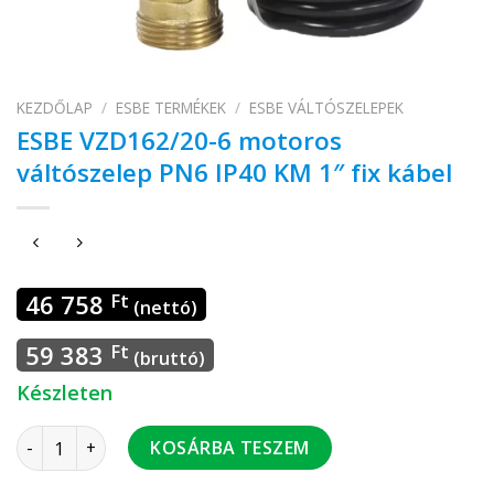
KEZDŐLAP
/
ESBE TERMÉKEK
/
ESBE VÁLTÓSZELEPEK
ESBE VZD162/20-6 motoros
váltószelep PN6 IP40 KM 1″ fix kábel
46 758
Ft
(nettó)
59 383
Ft
(bruttó)
Készleten
ESBE VZD162/20-6 motoros váltószelep PN6 IP40 KM 1" fix ká
KOSÁRBA TESZEM