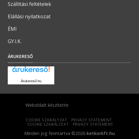
Szállítási feltételek
Elállási nyilatkozat
ÉMI
GY.I.K.
ÁRUKERESŐ
Árukereső.hu
Weboldalt készítette:
COOKIE SZABÁLYZAT
PRIVACY STATEMENT
COOKIE SZABÁLYZAT
PRIVACY STATEMENT
Minden jog fenntartva ©2026
ketkorkft.hu