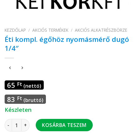
KEZDŐLAP
/
AKCIÓS TERMÉKEK
/
AKCIÓS ALKATRÉSZBÖRZE
Éti kompl. égőhöz nyomásmérő dugó
1/4″
65
Ft
(nettó)
83
Ft
(bruttó)
Készleten
Éti kompl. égőhöz nyomásmérő dugó 1/4" mennyiség
KOSÁRBA TESZEM