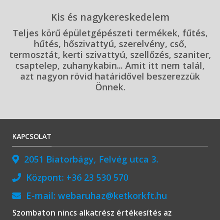
Kis és nagykereskedelem
Teljes körű épületgépészeti termékek, fűtés,
hűtés, hőszivattyú, szerelvény, cső,
termosztát, kerti szivattyú, szellőzés, szaniter,
csaptelep, zuhanykabin... Amit itt nem talál,
azt nagyon rövid határidővel beszerezzük
Önnek.
KAPCSOLAT
2051 Biatorbágy, Felvég utca 3.
Központ:
+36 23 530 570
E-mail:
webaruhaz@ketkorkft.hu
Szombaton nincs alkatrész értékesítés az