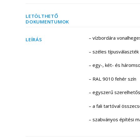
LETÖLTHETŐ
DOKUMENTUMOK
– vízbordára vonalhege
LEÍRÁS
– széles típusválaszték
– egy-, két- és hároms
– RAL 9010 fehér szín
– egyszerű szerelhető
– a fali tartóval össze
– szabványos építési 