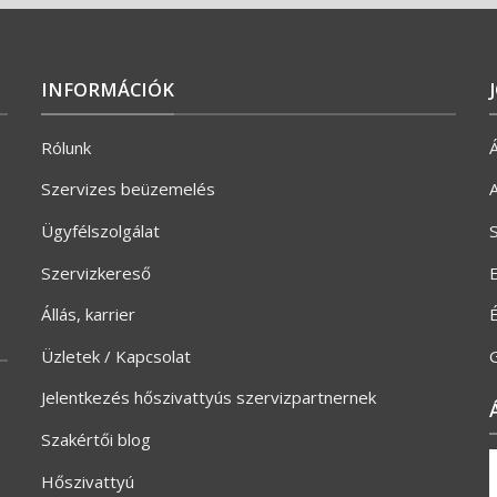
INFORMÁCIÓK
Rólunk
Á
Szervizes beüzemelés
A
Ügyfélszolgálat
S
Szervizkereső
E
Állás, karrier
Üzletek / Kapcsolat
G
Jelentkezés hőszivattyús szervizpartnernek
Szakértői blog
Hőszivattyú