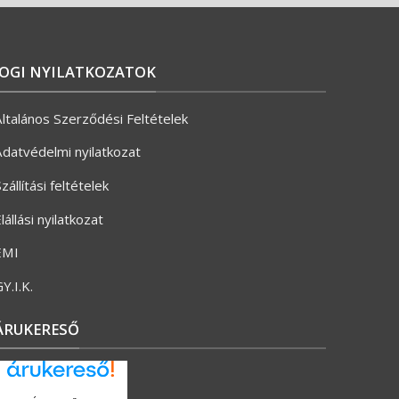
JOGI NYILATKOZATOK
ltalános Szerződési Feltételek
datvédelmi nyilatkozat
zállítási feltételek
lállási nyilatkozat
ÉMI
Y.I.K.
ÁRUKERESŐ