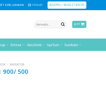
BELÉPÉS / REGISZTRÁCIÓ
Hírlevél
KÉT KÖR LEXIKON
Keresés
0
FT
a
következőre:
oup
Emtas
Akcióink
SprSun
SunRain
OROK
/
RADIÁTOR
1 900/ 500