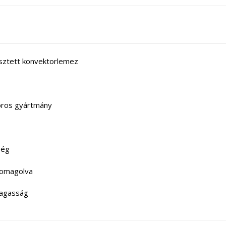
sztett konvektorlemez
oros gyártmány
ség
csomagolva
magasság