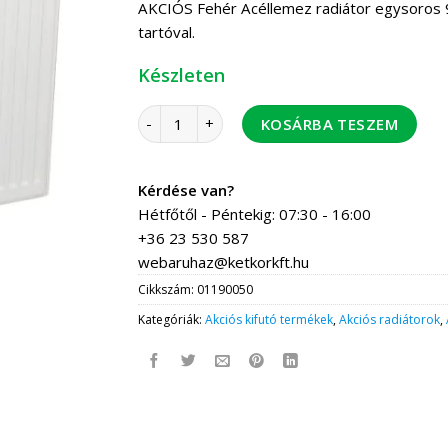
AKCIÓS Fehér Acéllemez radiátor egysoros 9
tartóval.
Készleten
Eurotherm lapradiátor 11 900/ 500 mennyisé
KOSÁRBA TESZEM
Kérdése van?
Hétfőtől - Péntekig: 07:30 - 16:00
+36 23 530 587
webaruhaz@ketkorkft.hu
Cikkszám:
01190050
Kategóriák:
Akciós kifutó termékek
,
Akciós radiátorok
,