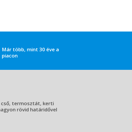
Már több, mint 30 éve a
piacon
 cső, termosztát, kerti
 nagyon rövid határidővel