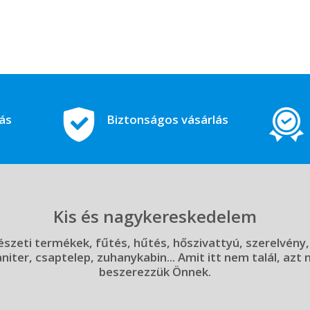
tás
Biztonságos vásárlás
Kis és nagykereskedelem
szeti termékek, fűtés, hűtés, hőszivattyú, szerelvény,
aniter, csaptelep, zuhanykabin... Amit itt nem talál, azt
beszerezzük Önnek.