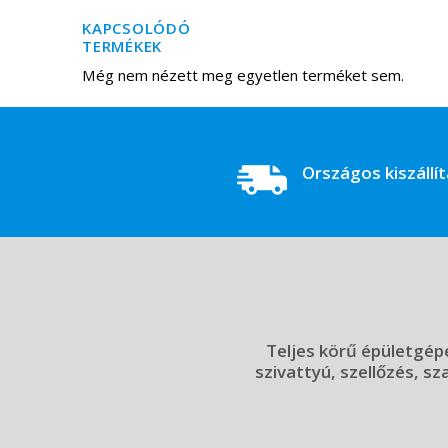
KAPCSOLÓDÓ
TERMÉKEK
Még nem nézett meg egyetlen terméket sem.
Országos kiszállí
Teljes körű épületgépé
szivattyú, szellőzés, sz