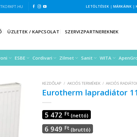
TKORKFT.HU
LETÖLTÉSEK
|
MÁRKÁINK
|
Ő
ÜZLETEK / KAPCSOLAT
SZERVIZPARTNEREKNEK
roni
ESBE
Cordivari
Zilmet
Sanit
WITA
ApenGr
KEZDŐLAP
/
AKCIÓS TERMÉKEK
/
AKCIÓS RADIÁT
Eurotherm lapradiátor 1
5 472
Ft
(nettó)
6 949
Ft
(bruttó)