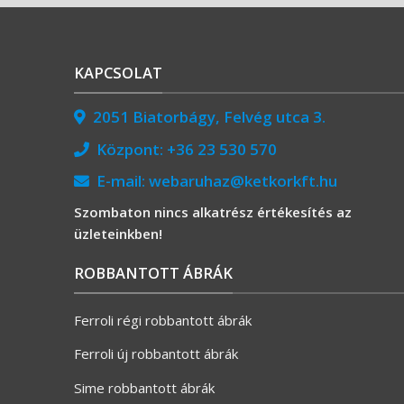
KAPCSOLAT
2051 Biatorbágy, Felvég utca 3.
Központ:
+36 23 530 570
E-mail:
webaruhaz@ketkorkft.hu
Szombaton nincs alkatrész értékesítés az
üzleteinkben!
ROBBANTOTT ÁBRÁK
Ferroli régi robbantott ábrák
Ferroli új robbantott ábrák
Sime robbantott ábrák