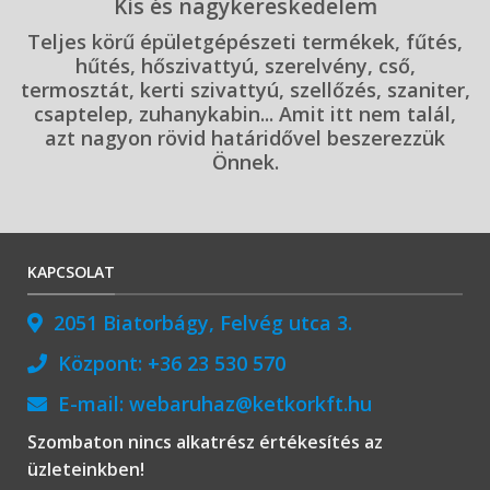
Kis és nagykereskedelem
Teljes körű épületgépészeti termékek, fűtés,
hűtés, hőszivattyú, szerelvény, cső,
termosztát, kerti szivattyú, szellőzés, szaniter,
csaptelep, zuhanykabin... Amit itt nem talál,
azt nagyon rövid határidővel beszerezzük
Önnek.
KAPCSOLAT
2051 Biatorbágy, Felvég utca 3.
Központ:
+36 23 530 570
E-mail:
webaruhaz@ketkorkft.hu
Szombaton nincs alkatrész értékesítés az
üzleteinkben!