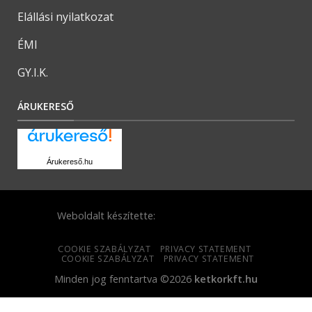
Elállási nyilatkozat
ÉMI
GY.I.K.
ÁRUKERESŐ
Árukereső.hu
Weboldalt készítette:
COOKIE SZABÁLYZAT
PRIVACY STATEMENT
COOKIE SZABÁLYZAT
PRIVACY STATEMENT
Minden jog fenntartva ©2026
ketkorkft.hu