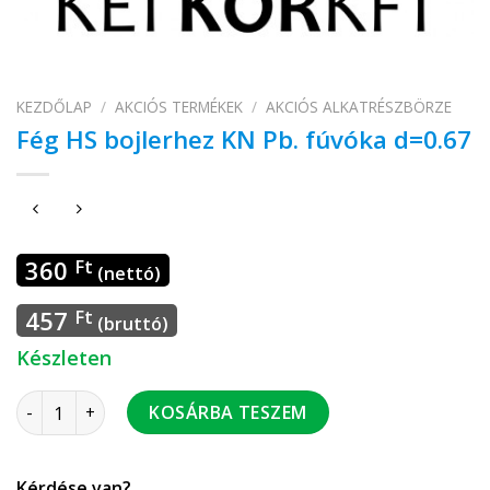
KEZDŐLAP
/
AKCIÓS TERMÉKEK
/
AKCIÓS ALKATRÉSZBÖRZE
Fég HS bojlerhez KN Pb. fúvóka d=0.67
360
Ft
(nettó)
457
Ft
(bruttó)
Készleten
Fég HS bojlerhez KN Pb. fúvóka d=0.67 mennyiség
KOSÁRBA TESZEM
Kérdése van?