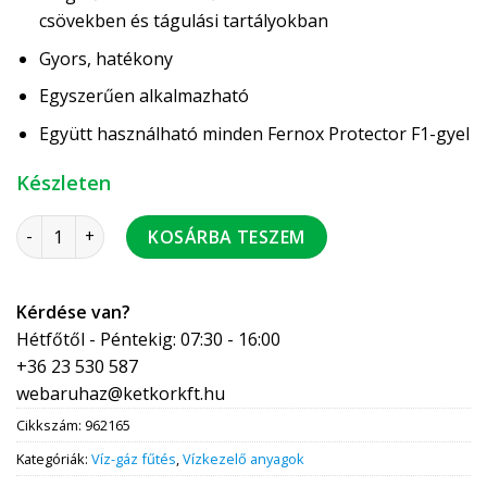
csövekben és tágulási tartályokban
Gyors, hatékony
Egyszerűen alkalmazható
Együtt használható minden Fernox Protector F1-gyel
Készleten
Fernox AF10 Biocide folyadék 500 ml fertőtlenítő 200 l vízhe
KOSÁRBA TESZEM
Kérdése van?
Hétfőtől - Péntekig: 07:30 - 16:00
+36 23 530 587
webaruhaz@ketkorkft.hu
Cikkszám:
962165
Kategóriák:
Víz-gáz fűtés
,
Vízkezelő anyagok