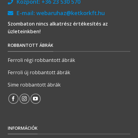
Központ:
+36 23 530 570
E-mail:
webaruhaz@ketkorkft.hu
Szombaton nincs alkatrész értékesítés az
üzleteinkben!
ROBBANTOTT ÁBRÁK
Ferroli régi robbantott ábrák
Ferroli új robbantott ábrák
Sime robbantott ábrák
INFORMÁCIÓK