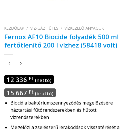
KEZDŐLAP
/
VÍZ-GÁZ FŰTÉS
/
VÍZKEZELŐ ANYAGOK
Fernox AF10 Biocide folyadék 500 ml
fertőtlenítő 200 l vízhez (58418 volt)
12 336
Ft
(nettó)
15 667
Ft
(bruttó)
Biocid a baktériumszennyeződés megelőzésére
háztartási fűtőrendszerekben és hűtött
vízrendszerekben
Megelőzi a zselészerű lerakódások visszatérését a