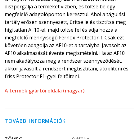
diszpergálja a terméket vízben, és töltse be egy
megfelelő adagolóponton keresztül. Ahol a tágulási
tartály erősen szennyezett, ürítse le és tisztítsa meg
hígítatlan AF10-el, majd töltse fel és adja hozzá a
megfelelő mennyiségű Fernox Protector-t. Csak ezt
követően adagolja az AF10-et a tartályba. Javasolt az
AF10 alkalmazását évente megismételni. Ha az AF10
nem akadályozza meg a rendszer szennyeződését,
akkor javasolt a rendszert megtisztítani, átöblíteni és
friss Protector F1-gyel feltölteni.
A termék gyártói oldala (magyar)
TOVÁBBI INFORMÁCIÓK
TÖMEG
0,650 kg