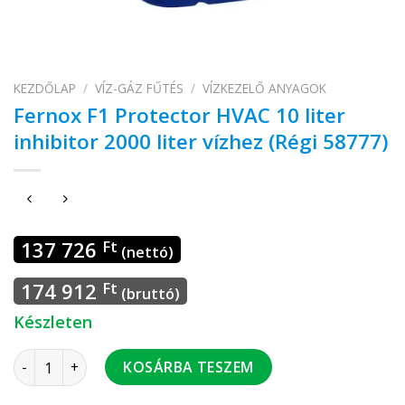
KEZDŐLAP
/
VÍZ-GÁZ FŰTÉS
/
VÍZKEZELŐ ANYAGOK
Fernox F1 Protector HVAC 10 liter
inhibitor 2000 liter vízhez (Régi 58777)
137 726
Ft
(nettó)
174 912
Ft
(bruttó)
Készleten
Fernox F1 Protector HVAC 10 liter inhibitor 2000 liter vízhez
KOSÁRBA TESZEM