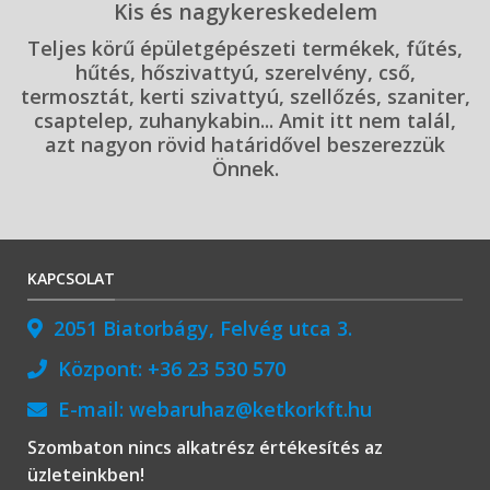
Kis és nagykereskedelem
Teljes körű épületgépészeti termékek, fűtés,
hűtés, hőszivattyú, szerelvény, cső,
termosztát, kerti szivattyú, szellőzés, szaniter,
csaptelep, zuhanykabin... Amit itt nem talál,
azt nagyon rövid határidővel beszerezzük
Önnek.
KAPCSOLAT
2051 Biatorbágy, Felvég utca 3.
Központ:
+36 23 530 570
E-mail:
webaruhaz@ketkorkft.hu
Szombaton nincs alkatrész értékesítés az
üzleteinkben!