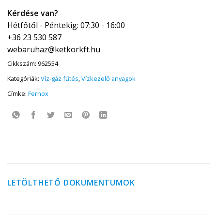
Kérdése van?
Hétfőtől - Péntekig: 07:30 - 16:00
+36 23 530 587
webaruhaz@ketkorkft.hu
Cikkszám:
962554
Kategóriák:
Víz-gáz fűtés
,
Vízkezelő anyagok
Címke:
Fernox
LETÖLTHETŐ DOKUMENTUMOK