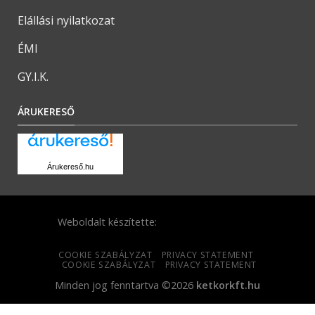
Elállási nyilatkozat
ÉMI
GY.I.K.
ÁRUKERESŐ
Árukereső.hu
Weboldalt készítette:
COOKIE SZABÁLYZAT
PRIVACY STATEMENT
COOKIE SZABÁLYZAT
PRIVACY STATEMENT
Minden jog fenntartva ©2026
ketkorkft.hu