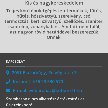
Kis és nagykereskedelem
Teljes körű épületgépészeti termékek, fűtés,
hűtés, hőszivattyú, szerelvény, cső,
termosztát, kerti szivattyú, szellőzés, szaniter,
csaptelep, zuhanykabin... Amit itt nem talál,
azt nagyon rövid határidővel beszerezzük
Önnek.
KAPCSOLAT
2051 Biatorbágy, Felvég utca 3.
Központ:
+36 23 530 570
E-mail:
webaruhaz@ketkorkft.hu
Szombaton nincs alkatrész értékesítés az
üzleteinkben!