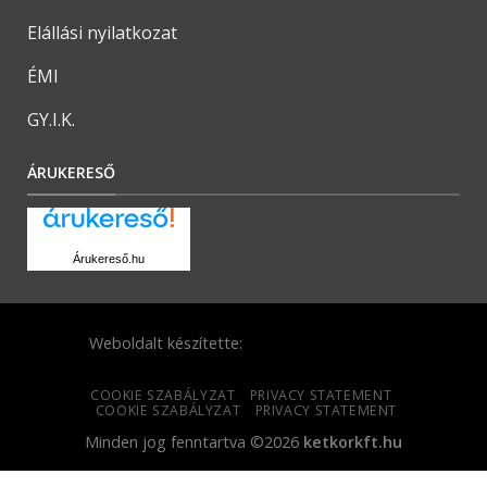
Elállási nyilatkozat
ÉMI
GY.I.K.
ÁRUKERESŐ
Árukereső.hu
Weboldalt készítette:
COOKIE SZABÁLYZAT
PRIVACY STATEMENT
COOKIE SZABÁLYZAT
PRIVACY STATEMENT
Minden jog fenntartva ©2026
ketkorkft.hu