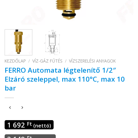
KEZDŐLAP
/
VÍZ-GÁZ FŰTÉS
/
VÍZSZERELÉSI ANYAGOK
FERRO Automata légtelenítő 1/2″
Elzáró szeleppel, max 110°C, max 10
bar
1 692
Ft
(nettó)
Ft