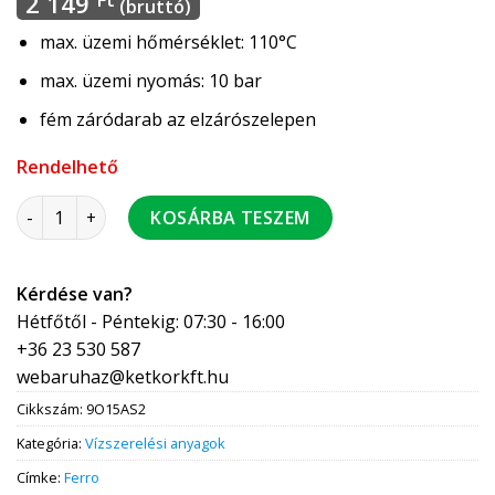
2 149
(bruttó)
max. üzemi hőmérséklet: 110°C
max. üzemi nyomás: 10 bar
fém záródarab az elzárószelepen
Rendelhető
FERRO Automata légtelenítő 1/2" Elzáró szeleppel, max 110
KOSÁRBA TESZEM
Kérdése van?
Hétfőtől - Péntekig: 07:30 - 16:00
+36 23 530 587
webaruhaz@ketkorkft.hu
Cikkszám:
9O15AS2
Kategória:
Vízszerelési anyagok
Címke:
Ferro