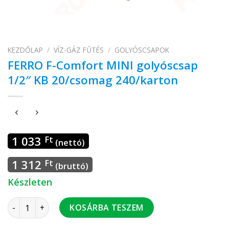
KEZDŐLAP
/
VÍZ-GÁZ FŰTÉS
/
GOLYÓSCSAPOK
FERRO F-Comfort MINI golyóscsap
1/2″ KB 20/csomag 240/karton
1 033
Ft
(nettó)
1 312
Ft
(bruttó)
Készleten
FERRO F-Comfort MINI golyóscsap 1/2" KB 20/csomag 240/ka
KOSÁRBA TESZEM