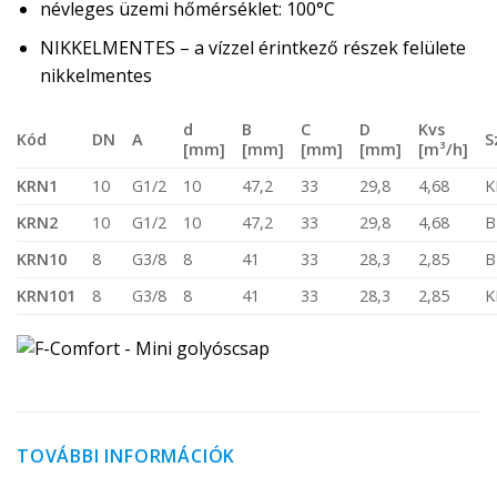
névleges üzemi hőmérséklet: 100°C
NIKKELMENTES – a vízzel érintkező részek felülete
nikkelmentes
d
B
C
D
Kvs
Kód
DN
A
S
[mm]
[mm]
[mm]
[mm]
[m³/h]
KRN1
10
G1/2
10
47,2
33
29,8
4,68
K
KRN2
10
G1/2
10
47,2
33
29,8
4,68
B
KRN10
8
G3/8
8
41
33
28,3
2,85
B
KRN101
8
G3/8
8
41
33
28,3
2,85
K
TOVÁBBI INFORMÁCIÓK