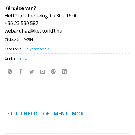
Kérdése van?
Hétfőtől - Péntekig: 07:30 - 16:00
+36 23 530 587
webaruhaz@ketkorkft.hu
Cikkszám:
9KRN1
Kategória:
Golyóscsapok
Címke:
Ferro
LETÖLTHETŐ DOKUMENTUMOK