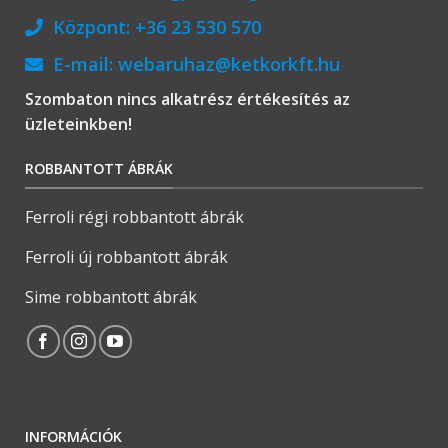
Központ:
+36 23 530 570
E-mail:
webaruhaz@ketkorkft.hu
Szombaton nincs alkatrész értékesítés az
üzleteinkben!
ROBBANTOTT ÁBRÁK
Ferroli régi robbantott ábrák
Ferroli új robbantott ábrák
Sime robbantott ábrák
INFORMÁCIÓK