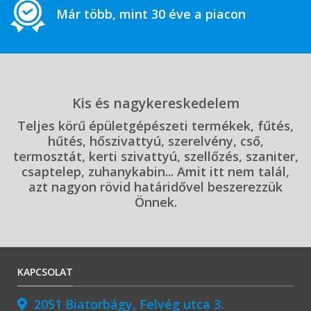
Már több, mint 30 éve a piacon
Kis és nagykereskedelem
Teljes körű épületgépészeti termékek, fűtés,
hűtés, hőszivattyú, szerelvény, cső,
termosztát, kerti szivattyú, szellőzés, szaniter,
csaptelep, zuhanykabin... Amit itt nem talál,
azt nagyon rövid határidővel beszerezzük
Önnek.
KAPCSOLAT
2051 Biatorbágy, Felvég utca 3.