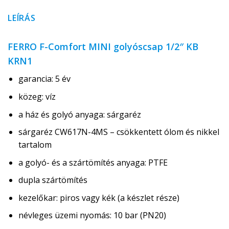
LEÍRÁS
FERRO F-Comfort MINI golyóscsap 1/2″ KB
KRN1
garancia: 5 év
közeg: víz
a ház és golyó anyaga: sárgaréz
sárgaréz CW617N-4MS – csökkentett ólom és nikkel
tartalom
a golyó- és a szártömítés anyaga: PTFE
dupla szártömítés
kezelőkar: piros vagy kék (a készlet része)
névleges üzemi nyomás: 10 bar (PN20)