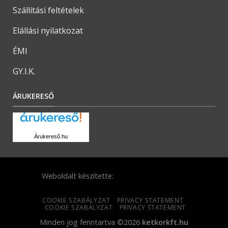
Szállítási feltételek
Elállási nyilatkozat
ÉMI
GY.I.K.
ÁRUKERESŐ
Árukereső.hu
Weboldalt készítette:
COOKIE SZABÁLYZAT
PRIVACY STATEMENT
COOKIE SZABÁLYZAT
PRIVACY STATEMENT
Minden jog fenntartva ©2026
ketkorkft.hu