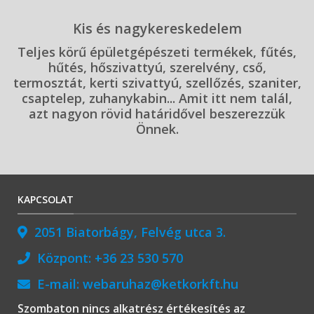
Kis és nagykereskedelem
Teljes körű épületgépészeti termékek, fűtés,
hűtés, hőszivattyú, szerelvény, cső,
termosztát, kerti szivattyú, szellőzés, szaniter,
csaptelep, zuhanykabin... Amit itt nem talál,
azt nagyon rövid határidővel beszerezzük
Önnek.
KAPCSOLAT
2051 Biatorbágy, Felvég utca 3.
Központ:
+36 23 530 570
E-mail:
webaruhaz@ketkorkft.hu
Szombaton nincs alkatrész értékesítés az