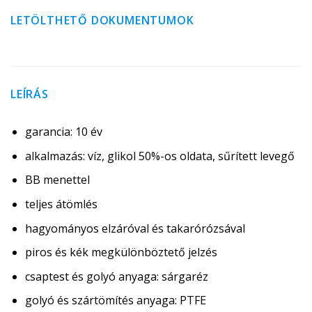
LETÖLTHETŐ DOKUMENTUMOK
LEÍRÁS
garancia: 10 év
alkalmazás: víz, glikol 50%-os oldata, sűrített levegő
BB menettel
teljes átömlés
hagyományos elzáróval és takarórózsával
piros és kék megkülönböztető jelzés
csaptest és golyó anyaga: sárgaréz
golyó és szártömítés anyaga: PTFE