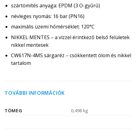
szártömítés anyaga: EPDM (3 O-gyűrű)
névleges nyomás: 16 bar (PN16)
maximális üzemi hőmérséklet: 120°C
NIKKEL MENTES – a vízzel érintkező belső felületek
nikkel mentesek
CW617N-4MS sárgaréz – csökkentett ólom és nikkel
tartalom
TOVÁBBI INFORMÁCIÓK
TÖMEG
0,498 kg