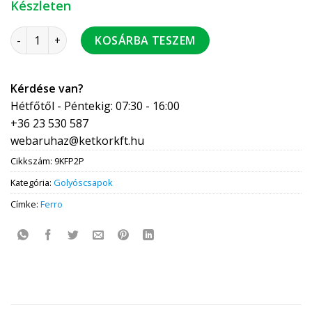
Készleten
FERRO F-Power Csempeszelep BB 3/4" 4/csomag 20/karton m
KOSÁRBA TESZEM
Kérdése van?
Hétfőtől - Péntekig: 07:30 - 16:00
+36 23 530 587
webaruhaz@ketkorkft.hu
Cikkszám:
9KFP2P
Kategória:
Golyóscsapok
Címke:
Ferro