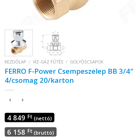
KEZDŐLAP
/
VÍZ-GÁZ FŰTÉS
/
GOLYÓSCSAPOK
FERRO F-Power Csempeszelep BB 3/4″
4/csomag 20/karton
4 849
Ft
(nettó)
6 158
Ft
(bruttó)