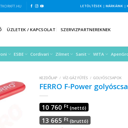
TKORKFT.HU
LETÖLTÉSEK
|
MÁRKÁINK
|
Ő
ÜZLETEK / KAPCSOLAT
SZERVIZPARTNEREKNEK
roni
ESBE
Cordivari
Zilmet
Sanit
WITA
ApenGr
KEZDŐLAP
/
VÍZ-GÁZ FŰTÉS
/
GOLYÓSCSAPOK
FERRO F-Power golyóscsa
10 760
Ft
(nettó)
13 665
Ft
(bruttó)