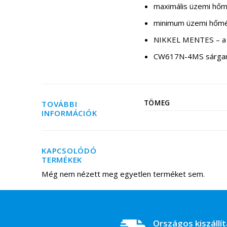
maximális üzemi hőm
minimum üzemi hőmé
NIKKEL MENTES – a ví
CW617N-4MS sárgaréz
TÖMEG
TOVÁBBI
INFORMÁCIÓK
KAPCSOLÓDÓ
TERMÉKEK
Még nem nézett meg egyetlen terméket sem.
Országos kiszállí