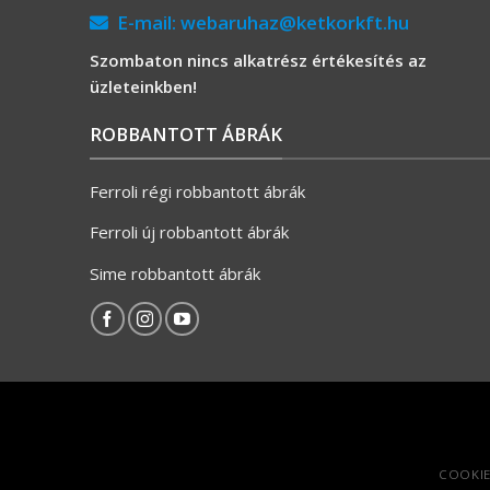
E-mail:
webaruhaz@ketkorkft.hu
Szombaton nincs alkatrész értékesítés az
üzleteinkben!
ROBBANTOTT ÁBRÁK
Ferroli régi robbantott ábrák
Ferroli új robbantott ábrák
Sime robbantott ábrák
COOKIE