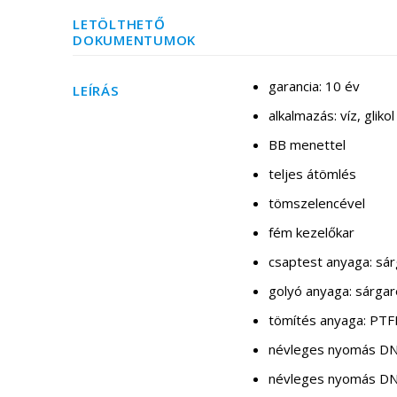
LETÖLTHETŐ
DOKUMENTUMOK
garancia: 10 év
LEÍRÁS
alkalmazás: víz, glik
BB menettel
teljes átömlés
tömszelencével
fém kezelőkar
csaptest anyaga: sá
golyó anyaga: sárg
tömítés anyaga: PTF
névleges nyomás DN
névleges nyomás DN