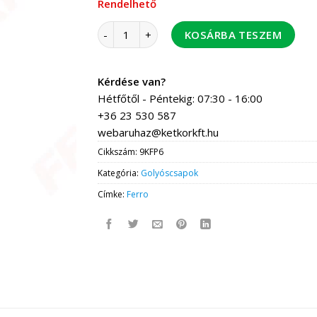
Rendelhető
FERRO F-Power golyóscsap 2" BB mennyiség
KOSÁRBA TESZEM
Kérdése van?
Hétfőtől - Péntekig: 07:30 - 16:00
+36 23 530 587
webaruhaz@ketkorkft.hu
Cikkszám:
9KFP6
Kategória:
Golyóscsapok
Címke:
Ferro