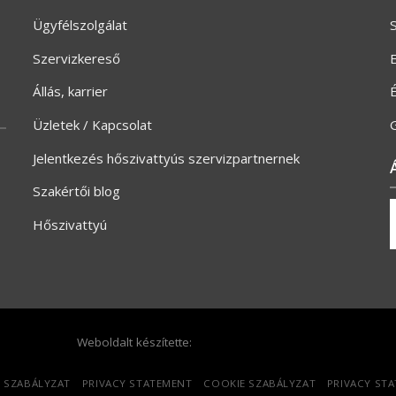
Ügyfélszolgálat
S
Szervizkereső
E
Állás, karrier
Üzletek / Kapcsolat
G
Jelentkezés hőszivattyús szervizpartnernek
Szakértői blog
Hőszivattyú
Weboldalt készítette:
 SZABÁLYZAT
PRIVACY STATEMENT
COOKIE SZABÁLYZAT
PRIVACY ST