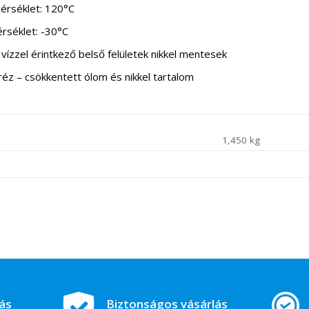
érséklet: 120°C
rséklet: -30°C
zzel érintkező belső felületek nikkel mentesek
 – csökkentett ólom és nikkel tartalom
1,450 kg
tás
Biztonságos vásárlás