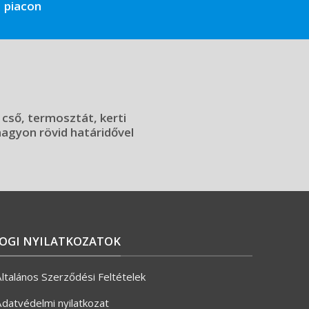
piacon
 cső, termosztát, kerti
 nagyon rövid határidővel
JOGI NYILATKOZATOK
ltalános Szerződési Feltételek
datvédelmi nyilatkozat