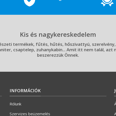
Kis és nagykereskedelem
szeti termékek, fűtés, hűtés, hőszivattyú, szerelvény,
aniter, csaptelep, zuhanykabin... Amit itt nem talál, azt
beszerezzük Önnek.
INFORMÁCIÓK
Rólunk
Á
Szervizes beüzemelés
A