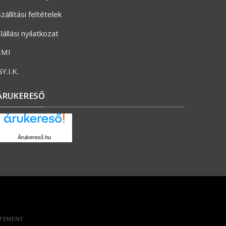
zállítási feltételek
lállási nyilatkozat
ÉMI
Y.I.K.
ÁRUKERESŐ
Árukereső.hu
ATEMENT