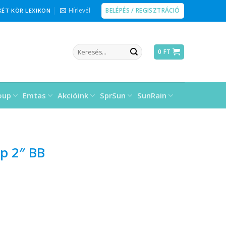
BELÉPÉS / REGISZTRÁCIÓ
Hírlevél
KÉT KÖR LEXIKON
Keresés
0
FT
a
következőre:
oup
Emtas
Akcióink
SprSun
SunRain
p 2″ BB