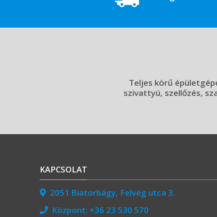
Teljes körű épületgépé
szivattyú, szellőzés, sz
KAPCSOLAT
2051 Biatorbágy, Felvég utca 3.
Központ:
+36 23 530 570