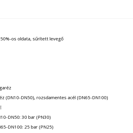
ol 50%-os oldata, sűrített levegő
rgaréz
aréz (DN10-DN50), rozsdamentes acél (DN65-DN100)
E
10-DN50: 30 bar (PN30)
65-DN100: 25 bar (PN25)