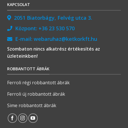
KAPCSOLAT
2051 Biatorbágy, Felvég utca 3.
Központ:
+36 23 530 570
E-mail:
webaruhaz@ketkorkft.hu
Szombaton nincs alkatrész értékesítés az
üzleteinkben!
ROBBANTOTT ÁBRÁK
Ferroli régi robbantott ábrák
Ferroli új robbantott ábrák
Sime robbantott ábrák