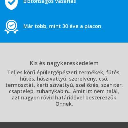
Biztonságos vásárlás
Már több, mint 30 éve a piacon
Kis és nagykereskedelem
Teljes körű épületgépészeti termékek, fűtés,
hűtés, hőszivattyú, szerelvény, cső,
termosztát, kerti szivattyú, szellőzés, szaniter,
csaptelep, zuhanykabin... Amit itt nem talál,
azt nagyon rövid határidővel beszerezzük
Önnek.