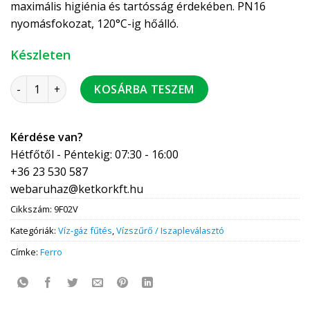
maximális higiénia és tartósság érdekében. PN16
nyomásfokozat, 120°C-ig hőálló.
Készleten
FERRO ferde vízszűrő sr. 1/2" BB 15 db / csomag mennyiség
KOSÁRBA TESZEM
Kérdése van?
Hétfőtől - Péntekig: 07:30 - 16:00
+36 23 530 587
webaruhaz@ketkorkft.hu
Cikkszám:
9F02V
Kategóriák:
Víz-gáz fűtés
,
Vízszűrő / Iszapleválasztó
Címke:
Ferro