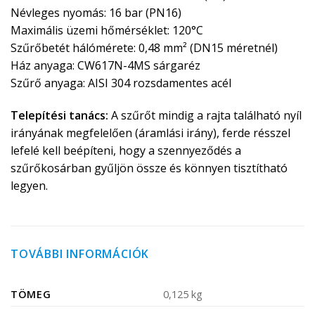
Névleges nyomás: 16 bar (PN16)
Maximális üzemi hőmérséklet: 120°C
Szűrőbetét hálómérete: 0,48 mm² (DN15 méretnél)
Ház anyaga: CW617N-4MS sárgaréz
Szűrő anyaga: AISI 304 rozsdamentes acél
Telepítési tanács:
A szűrőt mindig a rajta található nyíl
irányának megfelelően (áramlási irány), ferde résszel
lefelé kell beépíteni, hogy a szennyeződés a
szűrőkosárban gyűljön össze és könnyen tisztítható
legyen.
TOVÁBBI INFORMÁCIÓK
TÖMEG
0,125 kg