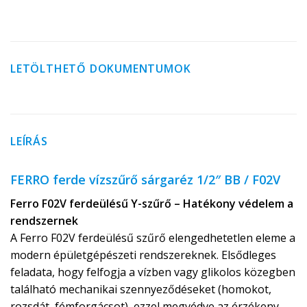
LETÖLTHETŐ DOKUMENTUMOK
LEÍRÁS
FERRO ferde vízszűrő sárgaréz 1/2″ BB / F02V
Ferro F02V ferdeülésű Y-szűrő – Hatékony védelem a
rendszernek
A Ferro F02V ferdeülésű szűrő elengedhetetlen eleme a
modern épületgépészeti rendszereknek. Elsődleges
feladata, hogy felfogja a vízben vagy glikolos közegben
található mechanikai szennyeződéseket (homokot,
rozsdát, fémforgácsot), ezzel megvédve az érzékeny