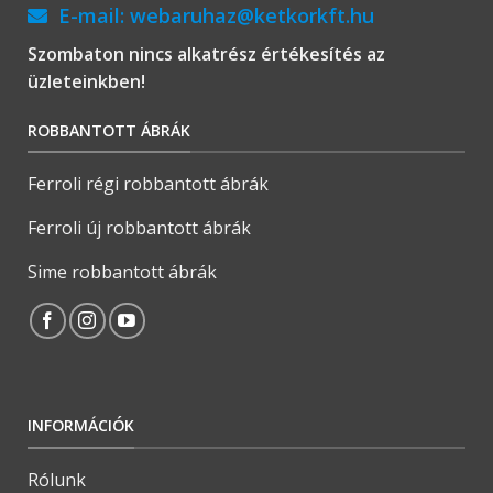
E-mail:
webaruhaz@ketkorkft.hu
Szombaton nincs alkatrész értékesítés az
üzleteinkben!
ROBBANTOTT ÁBRÁK
Ferroli régi robbantott ábrák
Ferroli új robbantott ábrák
Sime robbantott ábrák
INFORMÁCIÓK
Rólunk