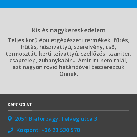
Kis és nagykereskedelem
Teljes körű épületgépészeti termékek, fűtés,
hűtés, hőszivattyú, szerelvény, cső,
termosztát, kerti szivattyú, szellőzés, szaniter,
csaptelep, zuhanykabin... Amit itt nem talál,
azt nagyon rövid határidővel beszerezzük
Önnek.
KAPCSOLAT
2051 Biatorbágy, Felvég utca 3.
Központ:
+36 23 530 570