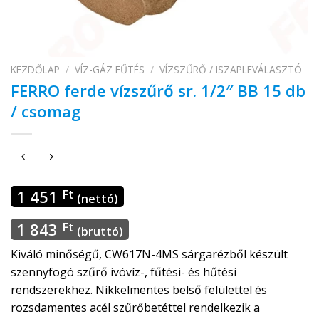
KEZDŐLAP
/
VÍZ-GÁZ FŰTÉS
/
VÍZSZŰRŐ / ISZAPLEVÁLASZTÓ
FERRO ferde vízszűrő sr. 1/2″ BB 15 db
/ csomag
1 451
Ft
(nettó)
1 843
Ft
(bruttó)
Kiváló minőségű, CW617N-4MS sárgarézből készült
szennyfogó szűrő ivóvíz-, fűtési- és hűtési
rendszerekhez. Nikkelmentes belső felülettel és
rozsdamentes acél szűrőbetéttel rendelkezik a