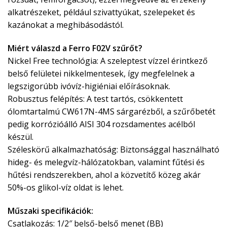
alkatrészeket, például szivattyúkat, szelepeket és
kazánokat a meghibásodástól.
Miért válaszd a Ferro F02V szűrőt?
Nickel Free technológia: A szeleptest vízzel érintkező
belső felületei nikkelmentesek, így megfelelnek a
legszigorúbb ivóvíz-higiéniai előírásoknak.
Robusztus felépítés: A test tartós, csökkentett
ólomtartalmú CW617N-4MS sárgarézből, a szűrőbetét
pedig korrózióálló AISI 304 rozsdamentes acélból
készül.
Széleskörű alkalmazhatóság: Biztonsággal használható
hideg- és melegvíz-hálózatokban, valamint fűtési és
hűtési rendszerekben, ahol a közvetítő közeg akár
50%-os glikol-víz oldat is lehet.
Műszaki specifikációk:
Csatlakozás: 1/2″ belső-belső menet (BB)