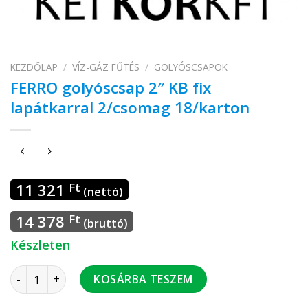
KEZDŐLAP
/
VÍZ-GÁZ FŰTÉS
/
GOLYÓSCSAPOK
FERRO golyóscsap 2″ KB fix
lapátkarral 2/csomag 18/karton
11 321
Ft
(nettó)
14 378
Ft
(bruttó)
Készleten
FERRO golyóscsap 2" KB fix lapátkarral 2/csomag 18/karton
KOSÁRBA TESZEM