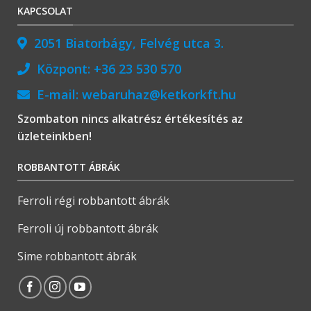
KAPCSOLAT
2051 Biatorbágy, Felvég utca 3.
Központ:
+36 23 530 570
E-mail:
webaruhaz@ketkorkft.hu
Szombaton nincs alkatrész értékesítés az
üzleteinkben!
ROBBANTOTT ÁBRÁK
Ferroli régi robbantott ábrák
Ferroli új robbantott ábrák
Sime robbantott ábrák