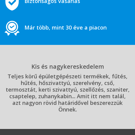
Biztonságos vásárlás
Már több, mint 30 éve a piacon
Kis és nagykereskedelem
Teljes körű épületgépészeti termékek, fűtés,
hűtés, hőszivattyú, szerelvény, cső,
termosztát, kerti szivattyú, szellőzés, szaniter,
csaptelep, zuhanykabin... Amit itt nem talál,
azt nagyon rövid határidővel beszerezzük
Önnek.