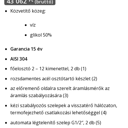
43 062
(bruttó)
Közvetítő közeg:
víz
glikol 50%
Garancia 15 év
AISI 304
főelosztó 2 – 12 kimenettel, 2 db (1)
rozsdamentes acél osztótartó készlet (2)
az előremenő oldalra szerelt áramlásmérők az
áramlás szabályozására (3)
kézi szabályozós szelepek a visszatérő hálózaton,
termofejezhető csatlakozási lehetőséggel (4)
automata légtelenítő szelep G1/2″, 2 db (5)