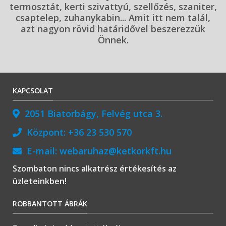
termosztát, kerti szivattyú, szellőzés, szaniter,
csaptelep, zuhanykabin... Amit itt nem talál,
azt nagyon rövid határidővel beszerezzük
Önnek.
KAPCSOLAT
2051 Biatorbágy, Felvég utca 3.
Központ:
+36 23 530 570
E-mail:
webaruhaz@ketkorkft.hu
Szombaton nincs alkatrész értékesítés az
üzleteinkben!
ROBBANTOTT ÁBRÁK