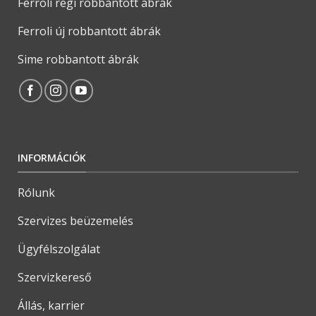
Ferroli régi robbantott ábrák
Ferroli új robbantott ábrák
Sime robbantott ábrák
INFORMÁCIÓK
Rólunk
Szervizes beüzemelés
Ügyfélszolgálat
Szervizkereső
Állás, karrier