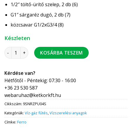
1/2″ töltő-ürítő szelep, 2 db (6)
G1″ sárgaréz dugó, 2 db (7)
közcsavar G1/2xG3/4 (8)
Készleten
FERRO INOX 4 körös szerelt osztó-gyűjtő szett SN-RZPU-S t
KOSÁRBA TESZEM
Kérdése van?
Hétfőtől - Péntekig: 07:30 - 16:00
+36 23 530 587
webaruhaz@ketkorkft.hu
Cikkszám:
9SNRZPU04S
Kategóriák:
Víz-gáz fűtés
,
Vízszerelési anyagok
Címke:
Ferro