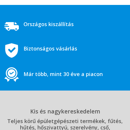
Országos kiszállítás
Biztonságos vásárlás
Már több, mint 30 éve a piacon
Kis és nagykereskedelem
Teljes körű épületgépészeti termékek, fűtés,
hűtés, hőszivattyú, szerelvény, cső,