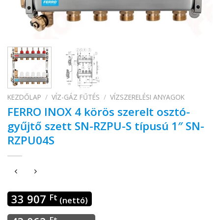
KEZDŐLAP
/
VÍZ-GÁZ FŰTÉS
/
VÍZSZERELÉSI ANYAGOK
FERRO INOX 4 körös szerelt osztó-
gyűjtő szett SN-RZPU-S típusú 1″ SN-
RZPU04S
33 907
Ft
(nettó)
Ft