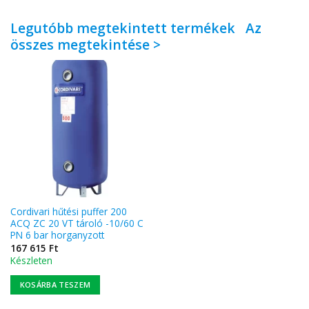
Legutóbb megtekintett termékek
Az
összes megtekintése >
Cordivari hűtési puffer 200
ACQ ZC 20 VT tároló -10/60 C
PN 6 bar horganyzott
167 615
Ft
Készleten
KOSÁRBA TESZEM