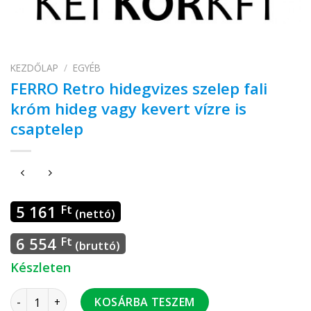
KEZDŐLAP
/
EGYÉB
FERRO Retro hidegvizes szelep fali
króm hideg vagy kevert vízre is
csaptelep
5 161
Ft
(nettó)
6 554
Ft
(bruttó)
Készleten
FERRO Retro hidegvizes szelep fali króm hideg vagy kevert v
KOSÁRBA TESZEM