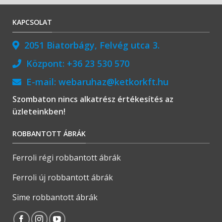
KAPCSOLAT
2051 Biatorbágy, Felvég utca 3.
Központ:
+36 23 530 570
E-mail:
webaruhaz@ketkorkft.hu
Szombaton nincs alkatrész értékesítés az
üzleteinkben!
ROBBANTOTT ÁBRÁK
Ferroli régi robbantott ábrák
Ferroli új robbantott ábrák
Sime robbantott ábrák