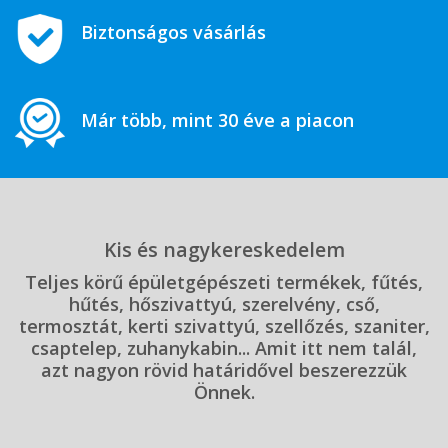
Biztonságos vásárlás
Már több, mint 30 éve a piacon
Kis és nagykereskedelem
Teljes körű épületgépészeti termékek, fűtés,
hűtés, hőszivattyú, szerelvény, cső,
termosztát, kerti szivattyú, szellőzés, szaniter,
csaptelep, zuhanykabin... Amit itt nem talál,
azt nagyon rövid határidővel beszerezzük
Önnek.