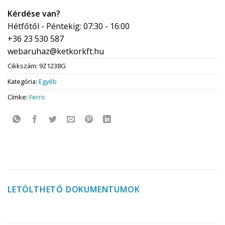
Kérdése van?
Hétfőtől - Péntekig: 07:30 - 16:00
+36 23 530 587
webaruhaz@ketkorkft.hu
Cikkszám:
9Z1238G
Kategória:
Egyéb
Címke:
Ferro
LETÖLTHETŐ DOKUMENTUMOK