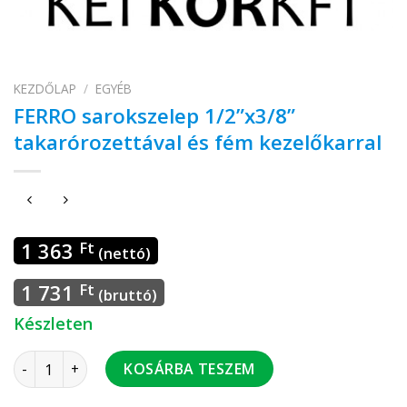
KEZDŐLAP
/
EGYÉB
FERRO sarokszelep 1/2”x3/8”
takarórozettával és fém kezelőkarral
1 363
Ft
(nettó)
1 731
Ft
(bruttó)
Készleten
FERRO sarokszelep 1/2”x3/8” takarórozettával és fém kezel
KOSÁRBA TESZEM