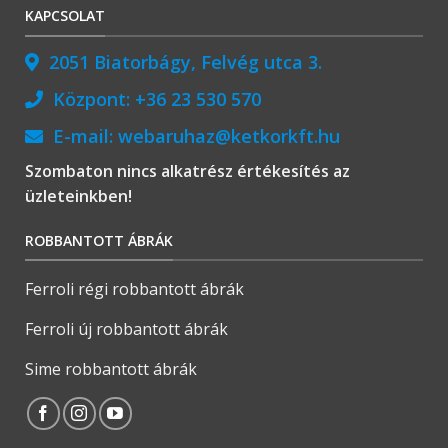
KAPCSOLAT
2051 Biatorbágy, Felvég utca 3.
Központ:
+36 23 530 570
E-mail:
webaruhaz@ketkorkft.hu
Szombaton nincs alkatrész értékesítés az
üzleteinkben!
ROBBANTOTT ÁBRÁK
Ferroli régi robbantott ábrák
Ferroli új robbantott ábrák
Sime robbantott ábrák