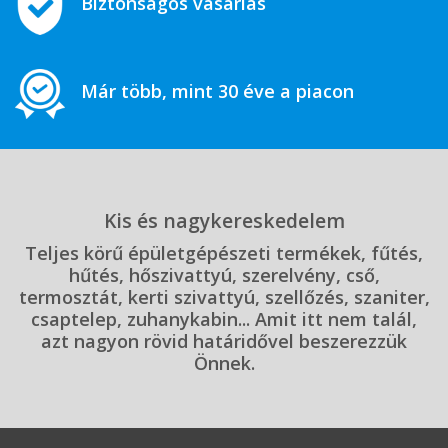
Biztonságos vásárlás
Már több, mint 30 éve a piacon
Kis és nagykereskedelem
Teljes körű épületgépészeti termékek, fűtés,
hűtés, hőszivattyú, szerelvény, cső,
termosztát, kerti szivattyú, szellőzés, szaniter,
csaptelep, zuhanykabin... Amit itt nem talál,
azt nagyon rövid határidővel beszerezzük
Önnek.