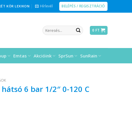
BELÉPÉS / REGISZTRÁCIÓ
Hírlevél
KÉT KÖR LEXIKON
Keresés
0
FT
a
következőre:
oup
Emtas
Akcióink
SprSun
SunRain
GOK
átsó 6 bar 1/2″ 0-120 C