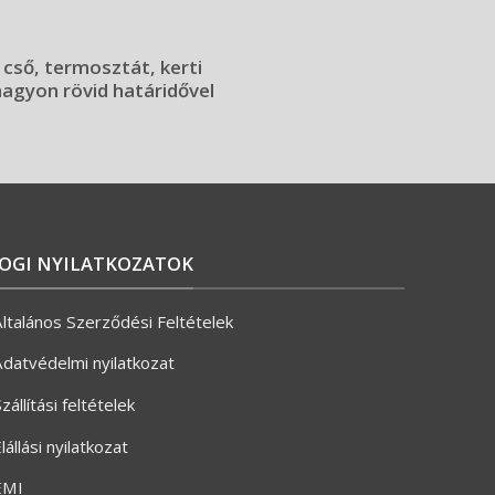
 cső, termosztát, kerti
 nagyon rövid határidővel
JOGI NYILATKOZATOK
ltalános Szerződési Feltételek
datvédelmi nyilatkozat
zállítási feltételek
lállási nyilatkozat
ÉMI