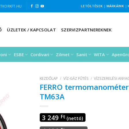
TKORKFT.HU
LETÖLTÉSEK
|
MÁRKÁINK
|
Ő
ÜZLETEK / KAPCSOLAT
SZERVIZPARTNEREKNEK
roni
ESBE
Cordivari
Zilmet
Sanit
WITA
ApenGr
KEZDŐLAP
/
VÍZ-GÁZ FŰTÉS
/
VÍZSZERELÉSI ANYA
FERRO termomanométer h
TM63A
3 249
Ft
(nettó)