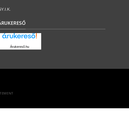
Y.I.K.
ÁRUKERESŐ
Árukereső.hu
ATEMENT