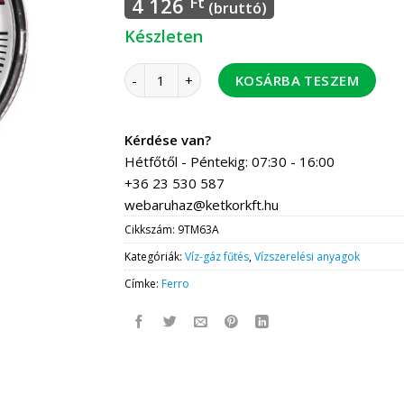
4 126
Ft
(bruttó)
Készleten
FERRO termomanométer hátsó 6 bar 1/2" 0-1
KOSÁRBA TESZEM
Kérdése van?
Hétfőtől - Péntekig: 07:30 - 16:00
+36 23 530 587
webaruhaz@ketkorkft.hu
Cikkszám:
9TM63A
Kategóriák:
Víz-gáz fűtés
,
Vízszerelési anyagok
Címke:
Ferro