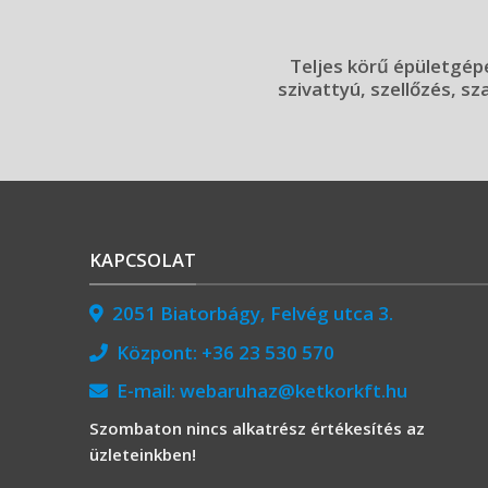
Teljes körű épületgépé
szivattyú, szellőzés, sz
KAPCSOLAT
2051 Biatorbágy, Felvég utca 3.
Központ:
+36 23 530 570
E-mail:
webaruhaz@ketkorkft.hu
Szombaton nincs alkatrész értékesítés az
üzleteinkben!