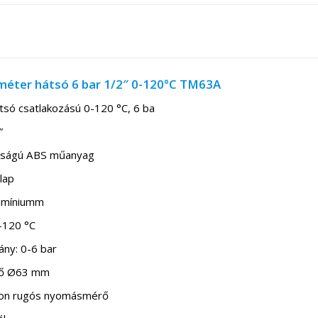
ter hátsó 6 bar 1/2″ 0-120°C TM63A
ó csatlakozású 0-120 °C, 6 ba
”
árdságú ABS műanyag
lap
lumíniumm
-120 °C
ny: 0-6 bar
rő Ø63 mm
don rugós nyomásmérő