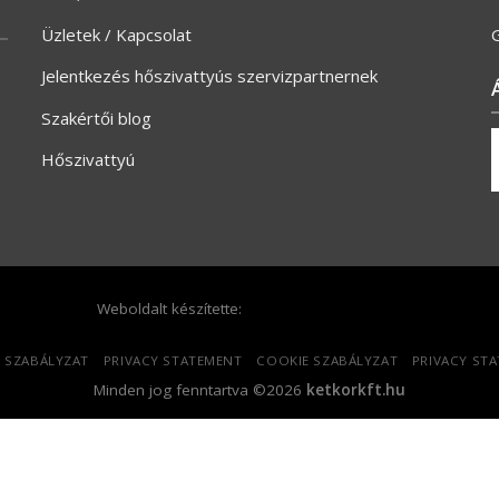
Üzletek / Kapcsolat
G
Jelentkezés hőszivattyús szervizpartnernek
Szakértői blog
Hőszivattyú
Weboldalt készítette:
 SZABÁLYZAT
PRIVACY STATEMENT
COOKIE SZABÁLYZAT
PRIVACY ST
Minden jog fenntartva ©2026
ketkorkft.hu