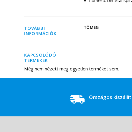
hőmérő: bimetál spir
TÖMEG
TOVÁBBI
INFORMÁCIÓK
KAPCSOLÓDÓ
TERMÉKEK
Még nem nézett meg egyetlen terméket sem.
Országos kiszállí