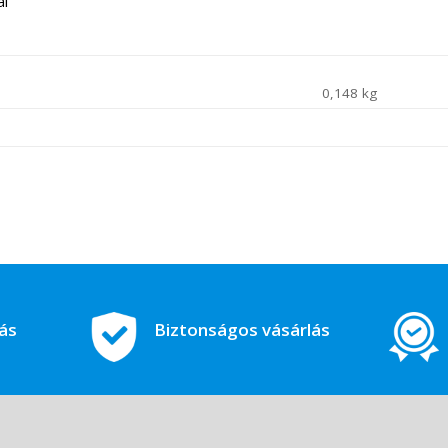
ál
0,148 kg
tás
Biztonságos vásárlás