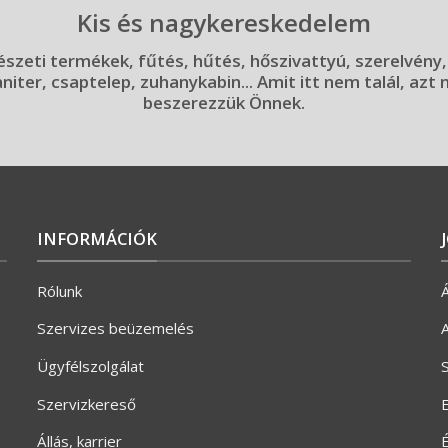
Kis és nagykereskedelem
szeti termékek, fűtés, hűtés, hőszivattyú, szerelvény,
aniter, csaptelep, zuhanykabin... Amit itt nem talál, azt
beszerezzük Önnek.
INFORMÁCIÓK
Rólunk
Á
Szervizes beüzemelés
A
Ügyfélszolgálat
S
Szervizkereső
E
Állás, karrier