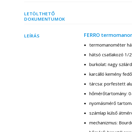
LETÖLTHETŐ
DOKUMENTUMOK
FERRO termomanomé
LEÍRÁS
termomanométer háts
hátsó csatlakozó 1/2
burkolat: nagy szil
karcálló kemény fedő
tárcsa: porfestett a
hőmérőtartomány: 0
nyomásmérő tartomá
számlap külső átmé
mechanizmus: Bour