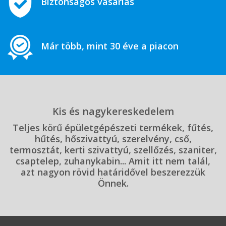
Biztonságos vásárlás
Már több, mint 30 éve a piacon
Kis és nagykereskedelem
Teljes körű épületgépészeti termékek, fűtés,
hűtés, hőszivattyú, szerelvény, cső,
termosztát, kerti szivattyú, szellőzés, szaniter,
csaptelep, zuhanykabin... Amit itt nem talál,
azt nagyon rövid határidővel beszerezzük
Önnek.