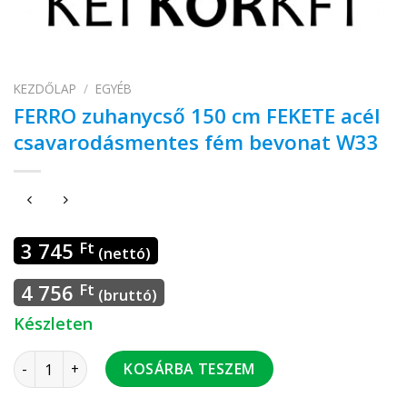
KEZDŐLAP
/
EGYÉB
FERRO zuhanycső 150 cm FEKETE acél
csavarodásmentes fém bevonat W33
3 745
Ft
(nettó)
4 756
Ft
(bruttó)
Készleten
FERRO zuhanycső 150 cm FEKETE acél csavarodásmentes f
KOSÁRBA TESZEM