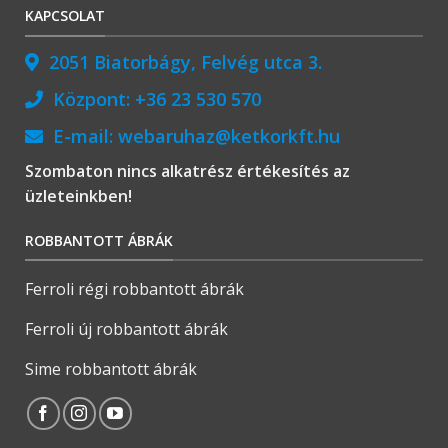
KAPCSOLAT
2051 Biatorbágy, Felvég utca 3.
Központ:
+36 23 530 570
E-mail:
webaruhaz@ketkorkft.hu
Szombaton nincs alkatrész értékesítés az
üzleteinkben!
ROBBANTOTT ÁBRÁK
Ferroli régi robbantott ábrák
Ferroli új robbantott ábrák
Sime robbantott ábrák