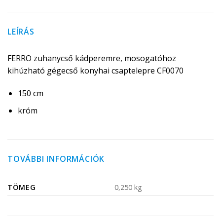
LEÍRÁS
FERRO zuhanycső kádperemre, mosogatóhoz
kihúzható gégecső konyhai csaptelepre CF0070
150 cm
króm
TOVÁBBI INFORMÁCIÓK
TÖMEG
0,250 kg