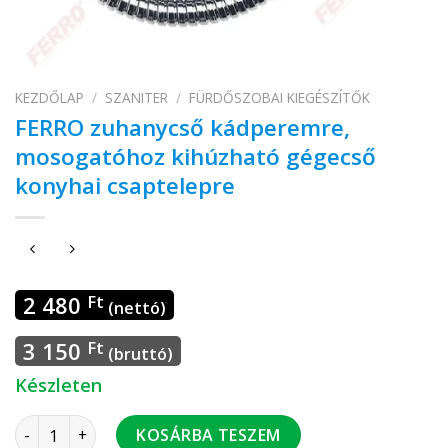
KEZDŐLAP
/
SZANITER
/
FÜRDŐSZOBAI KIEGÉSZÍTŐK
FERRO zuhanycső kádperemre,
mosogatóhoz kihúzható gégecső
konyhai csaptelepre
2 480
Ft
(nettó)
3 150
Ft
(bruttó)
Készleten
FERRO zuhanycső kádperemre, mosogatóhoz kihúzható gége
KOSÁRBA TESZEM