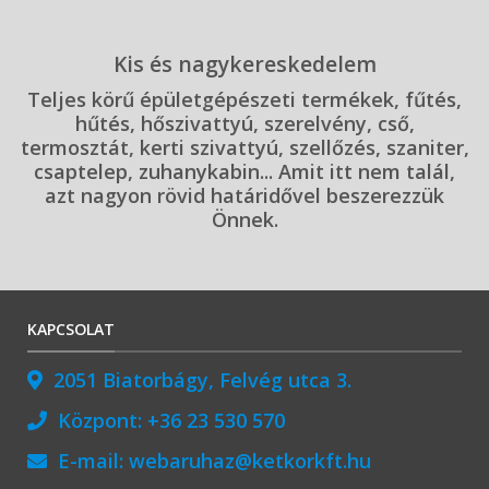
Kis és nagykereskedelem
Teljes körű épületgépészeti termékek, fűtés,
hűtés, hőszivattyú, szerelvény, cső,
termosztát, kerti szivattyú, szellőzés, szaniter,
csaptelep, zuhanykabin... Amit itt nem talál,
azt nagyon rövid határidővel beszerezzük
Önnek.
KAPCSOLAT
2051 Biatorbágy, Felvég utca 3.
Központ:
+36 23 530 570
E-mail:
webaruhaz@ketkorkft.hu