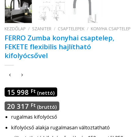
KEZDŐLAP
/
SZANITER
/
CSAPTELEPEK
/
KONYHA CSAPTELEP
FERRO Zumba konyhai csaptelep,
FEKETE flexibilis hajlítható
kifolyócsővel
15 998
Ft
(nettó)
20 317
Ft
(bruttó)
rugalmas kifolyócső
kifolyócső alakja rugalmasan változtatható