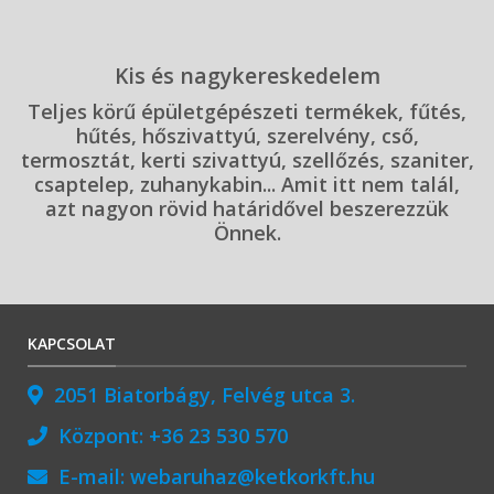
Kis és nagykereskedelem
Teljes körű épületgépészeti termékek, fűtés,
hűtés, hőszivattyú, szerelvény, cső,
termosztát, kerti szivattyú, szellőzés, szaniter,
csaptelep, zuhanykabin... Amit itt nem talál,
azt nagyon rövid határidővel beszerezzük
Önnek.
KAPCSOLAT
2051 Biatorbágy, Felvég utca 3.
Központ:
+36 23 530 570
E-mail:
webaruhaz@ketkorkft.hu