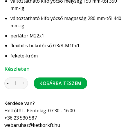
változtatható kifolyócső mélység 150 mm-től 350
mm-ig
változtatható kifolyócső magasság 280 mm-től 440
mm-ig
perlátor M22x1
flexibilis bekötőcső G3/8-M10x1
fekete-króm
Készleten
FERRO Zumba konyhai csaptelep, FEKETE flexibilis hajlítható
KOSÁRBA TESZEM
Kérdése van?
Hétfőtől - Péntekig: 07:30 - 16:00
+36 23 530 587
webaruhaz@ketkorkft.hu