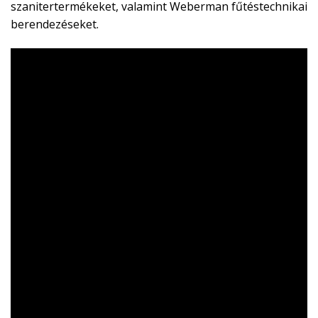
szanitertermékeket, valamint Weberman fűtéstechnikai
berendezéseket.