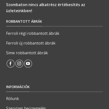
Szombaton nincs alkatrész értékesítés az
üzleteinkben!
ROBBANTOTT ÁBRÁK
Ferroli régi robbantott ábrák
Ferroli új robbantott ábrák
Sime robbantott ábrák
INFORMÁCIÓK
Rólunk
Szervizes beüzemelés