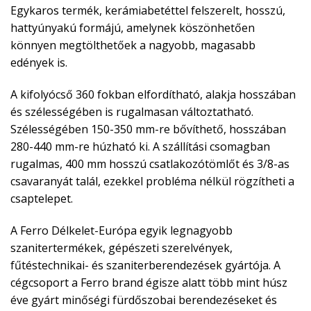
Egykaros termék, kerámiabetéttel felszerelt, hosszú,
hattyúnyakú formájú, amelynek köszönhetően
könnyen megtölthetőek a nagyobb, magasabb
edények is.
A kifolyócső 360 fokban elfordítható, alakja hosszában
és szélességében is rugalmasan változtatható.
Szélességében 150-350 mm-re bővíthető, hosszában
280-440 mm-re húzható ki. A szállítási csomagban
rugalmas, 400 mm hosszú csatlakozótömlőt és 3/8-as
csavaranyát talál, ezekkel probléma nélkül rögzítheti a
csaptelepet.
A Ferro Délkelet-Európa egyik legnagyobb
szanitertermékek, gépészeti szerelvények,
fűtéstechnikai- és szaniterberendezések gyártója. A
cégcsoport a Ferro brand égisze alatt több mint húsz
éve gyárt minőségi fürdőszobai berendezéseket és