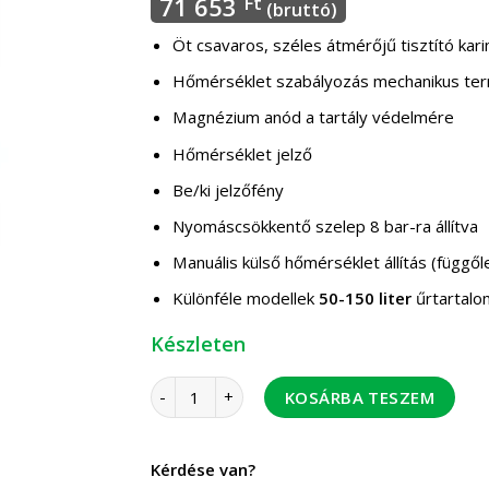
71 653
Ft
(bruttó)
Öt csavaros, széles átmérőjű tisztító ka
Hőmérséklet szabályozás mechanikus ter
Magnézium anód a tartály védelmére
Hőmérséklet jelző
Be/ki jelzőfény
Nyomáscsökkentő szelep 8 bar-ra állítva
Manuális külső hőmérséklet állítás (függő
Különféle modellek
50-150 liter
űrtartalo
Készleten
Ferroli Calypso 80 VE fali vízmelegítő 1,5 kW 8
KOSÁRBA TESZEM
Kérdése van?