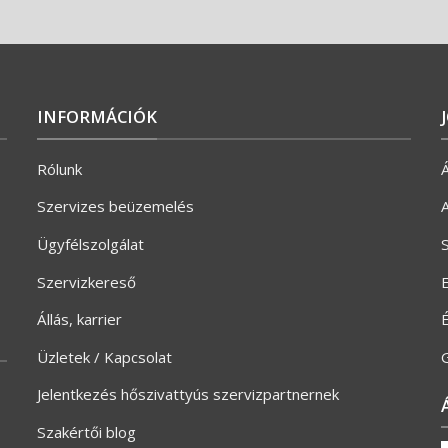
INFORMÁCIÓK
Rólunk
Á
Szervizes beüzemelés
A
Ügyfélszolgálat
S
Szervizkereső
E
Állás, karrier
Üzletek / Kapcsolat
G
Jelentkezés hőszivattyús szervizpartnernek
Szakértői blog