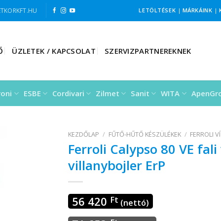
TKORKFT.HU
LETÖLTÉSEK
|
MÁRKÁINK
|
Ő
ÜZLETEK / KAPCSOLAT
SZERVIZPARTNEREKNEK
roni
ESBE
Cordivari
Zilmet
Sanit
WITA
ApenGr
KEZDŐLAP
/
FŰTŐ-HŰTŐ KÉSZÜLÉKEK
/
FERROLI V
Ferroli Calypso 80 VE fali
villanybojler ErP
56 420
Ft
(nettó)