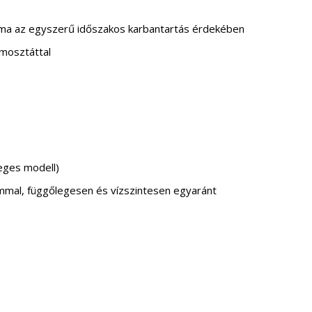
rima az egyszerű időszakos karbantartás érdekében
mosztáttal
leges modell)
mmal, függőlegesen és vízszintesen egyaránt
0 literes villanybojler ErP mennyiség