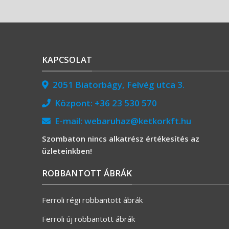
KAPCSOLAT
2051 Biatorbágy, Felvég utca 3.
Központ:
+36 23 530 570
E-mail:
webaruhaz@ketkorkft.hu
Szombaton nincs alkatrész értékesítés az
üzleteinkben!
ROBBANTOTT ÁBRÁK
Ferroli régi robbantott ábrák
Ferroli új robbantott ábrák