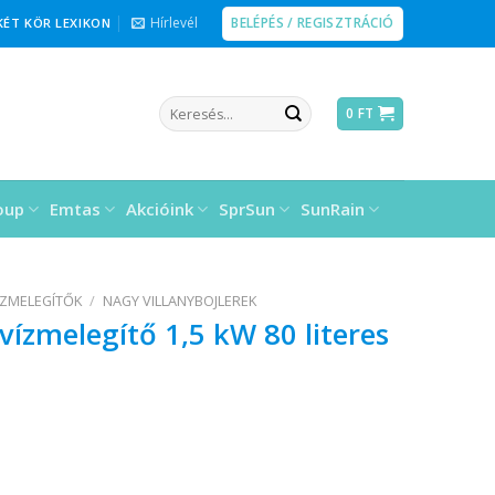
BELÉPÉS / REGISZTRÁCIÓ
Hírlevél
KÉT KÖR LEXIKON
Keresés
0
FT
a
következőre:
oup
Emtas
Akcióink
SprSun
SunRain
ÍZMELEGÍTŐK
/
NAGY VILLANYBOJLEREK
 vízmelegítő 1,5 kW 80 literes