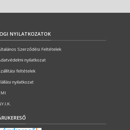
JOGI NYILATKOZATOK
ltalános Szerződési Feltételek
datvédelmi nyilatkozat
zállítási feltételek
lállási nyilatkozat
ÉMI
Y.I.K.
ÁRUKERESŐ