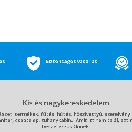
tás
Biztonságos vásárlás
Kis és nagykereskedelem
szeti termékek, fűtés, hűtés, hőszivattyú, szerelvény,
aniter, csaptelep, zuhanykabin... Amit itt nem talál, azt
beszerezzük Önnek.