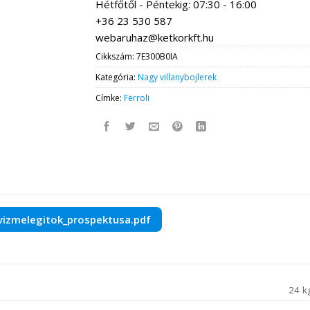
Hétfőtől - Péntekig: 07:30 - 16:00
+36 23 530 587
webaruhaz@ketkorkft.hu
Cikkszám:
7E300B0IA
Kategória:
Nagy villanybojlerek
Címke:
Ferroli
vizmelegitok_prospektusa.pdf
24 k