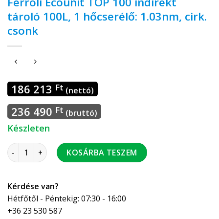
Ferroli Ecounit TOP 100 indirekt
tároló 100L, 1 hőcserélő: 1.03nm, cirk.
csonk
186 213
Ft
(nettó)
236 490
Ft
(bruttó)
Készleten
Ferroli Ecounit TOP 100 indirekt tároló 100L, 1 hőcserélő: 1.
KOSÁRBA TESZEM
Kérdése van?
Hétfőtől - Péntekig: 07:30 - 16:00
+36 23 530 587