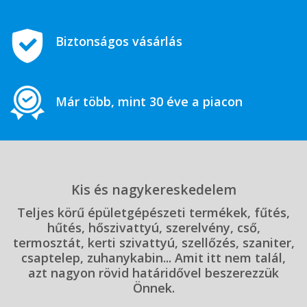
Biztonságos vásárlás
Már több, mint 30 éve a piacon
Kis és nagykereskedelem
Teljes körű épületgépészeti termékek, fűtés,
hűtés, hőszivattyú, szerelvény, cső,
termosztát, kerti szivattyú, szellőzés, szaniter,
csaptelep, zuhanykabin... Amit itt nem talál,
azt nagyon rövid határidővel beszerezzük
Önnek.