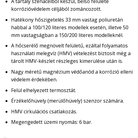
A tartály szénacélból készül, belső felülete
korrózióvédelem céljából zománcozott.
Hatékony hőszigetelés 33 mm vastag poliuretán
habbal a 100/120 literes modellek esetén, illetve 50
mm vastagságban a 150/200 literes modelleknél.
A hőcserélő megnövelt felületű, ezáltal folyamatos
használati melegvíz (HMV) vételezést biztosít még a
tárolt HMV-készlet részleges kimerülése után is.
Nagy méretű magnézium védőanód a korrózió elleni
védelem érdekében.
Felül elhelyezett termosztát.
Érzékelőhüvely (merülőhüvely) szenzor számára.
HMV cirkulációs csatlakozás.
Megengedett üzemi nyomás: 6 bar.
.