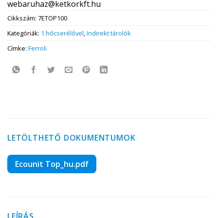
webaruhaz@ketkorkft.hu
Cikkszám:
7ETOP100
Kategóriák:
1 hőcserélővel
,
Indirekt tárolók
Címke:
Ferroli
LETÖLTHETŐ DOKUMENTUMOK
Ecounit Top_hu.pdf
LEÍRÁS