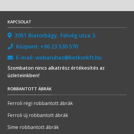
KAPCSOLAT
2051 Biatorbágy, Felvég utca 3.
Központ:
+36 23 530 570
E-mail:
webaruhaz@ketkorkft.hu
Szombaton nincs alkatrész értékesítés az
üzleteinkben!
ROBBANTOTT ÁBRÁK
Ferroli régi robbantott ábrák
Ferroli új robbantott ábrák
Sime robbantott ábrák