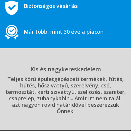
Biztonságos vásárlás
Már több, mint 30 éve a piacon
Kis és nagykereskedelem
Teljes körű épületgépészeti termékek, fűtés,
hűtés, hőszivattyú, szerelvény, cső,
termosztát, kerti szivattyú, szellőzés, szaniter,
csaptelep, zuhanykabin... Amit itt nem talál,
azt nagyon rövid határidővel beszerezzük
Önnek.