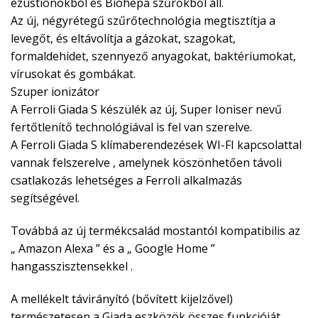
ezüstionokból és Biohepa szűrőkből áll.
Az új, négyrétegű szűrőtechnológia megtisztítja a
levegőt, és eltávolítja a gázokat, szagokat,
formaldehidet, szennyező anyagokat, baktériumokat,
vírusokat és gombákat.
Szuper ionizátor
A Ferroli Giada S készülék az új, Super Ioniser nevű
fertőtlenítő technológiával is fel van szerelve.
A Ferroli Giada S klímaberendezések WI-FI kapcsolattal
vannak felszerelve , amelynek köszönhetően távoli
csatlakozás lehetséges a Ferroli alkalmazás
segítségével.
Továbbá az új termékcsalád mostantól kompatibilis az
„ Amazon Alexa ” és a „ Google Home ”
hangasszisztensekkel .
A mellékelt távirányító (bővített kijelzővel)
természetesen a Giada eszközök összes funkcióját