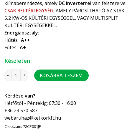
klímaberendezés, amely
DC inverterrel
van felszerelve.
CSAK BELTÉRI EGYSÉG
, AMELY PÁROSÍTHATÓ AZ S18K
5,2 KW-OS KÜLTÉRI EGYSÉGGEL, VAGY MULTISPLIT
KÜLTÉRI EGYSÉGEKKEL.
Energiaosztály:
Hűtés:
A++
Fűtés:
A+
Készleten
Ferroli Giada S18K 5,2 kW beltéri egység split klíma R32, Wi-
KOSÁRBA TESZEM
Kérdése van?
Hétfőtől - Péntekig: 07:30 - 16:00
+36 23 530 587
webaruhaz@ketkorkft.hu
Cikkszám:
72CP001JF