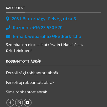
KAPCSOLAT
2051 Biatorbágy, Felvég utca 3.
Központ:
+36 23 530 570
E-mail:
webaruhaz@ketkorkft.hu
Szombaton nincs alkatrész értékesítés az
üzleteinkben!
ROBBANTOTT ÁBRÁK
Ferroli régi robbantott ábrák
Ferroli új robbantott ábrák
Sime robbantott ábrák