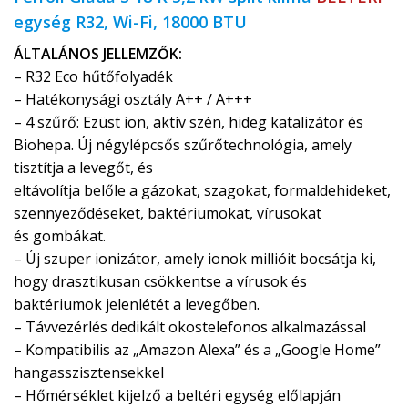
egység R32, Wi-Fi, 18000 BTU
ÁLTALÁNOS JELLEMZŐK:
– R32 Eco hűtőfolyadék
– Hatékonysági osztály A++ / A+++
– 4 szűrő: Ezüst ion, aktív szén, hideg katalizátor és
Biohepa. Új négylépcsős szűrőtechnológia, amely
tisztítja a levegőt, és
eltávolítja belőle a gázokat, szagokat, formaldehideket,
szennyeződéseket, baktériumokat, vírusokat
és gombákat.
– Új szuper ionizátor, amely ionok millióit bocsátja ki,
hogy drasztikusan csökkentse a vírusok és
baktériumok jelenlétét a levegőben.
– Távvezérlés dedikált okostelefonos alkalmazással
– Kompatibilis az „Amazon Alexa” és a „Google Home”
hangasszisztensekkel
– Hőmérséklet kijelző a beltéri egység előlapján