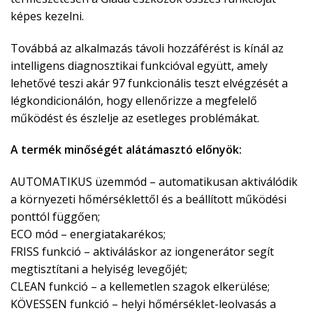
képes kezelni.
Továbbá az alkalmazás távoli hozzáférést is kínál az
intelligens diagnosztikai funkcióval együtt, amely
lehetővé teszi akár 97 funkcionális teszt elvégzését a
légkondicionálón, hogy ellenőrizze a megfelelő
működést és észlelje az esetleges problémákat.
A termék minőségét alátámasztó előnyök:
AUTOMATIKUS üzemmód – automatikusan aktiválódik
a környezeti hőmérséklettől és a beállított működési
ponttól függően;
ECO mód – energiatakarékos;
FRISS funkció – aktiváláskor az iongenerátor segít
megtisztítani a helyiség levegőjét;
CLEAN funkció – a kellemetlen szagok elkerülése;
KÖVESSEN funkció – helyi hőmérséklet-leolvasás a