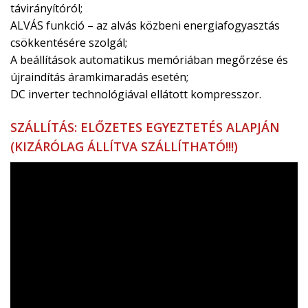
távirányítóról;
ALVÁS funkció – az alvás közbeni energiafogyasztás
csökkentésére szolgál;
A beállítások automatikus memóriában megőrzése és
újraindítás áramkimaradás esetén;
DC inverter technológiával ellátott kompresszor.
SZÁLLÍTÁS: ELŐZETES EGYEZTETÉS ALAPJÁN
(KIZÁRÓLAG ÁLLÍTVA SZÁLLÍTHATÓ!!!)