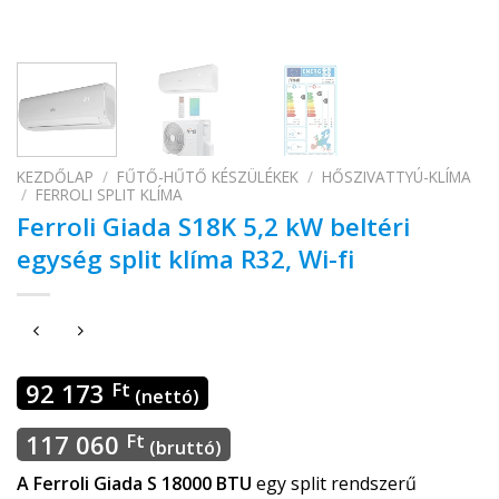
KEZDŐLAP
/
FŰTŐ-HŰTŐ KÉSZÜLÉKEK
/
HŐSZIVATTYÚ-KLÍMA
/
FERROLI SPLIT KLÍMA
Ferroli Giada S18K 5,2 kW beltéri
egység split klíma R32, Wi-fi
92 173
Ft
(nettó)
117 060
Ft
(bruttó)
A Ferroli Giada
S 18000 BTU
egy split rendszerű