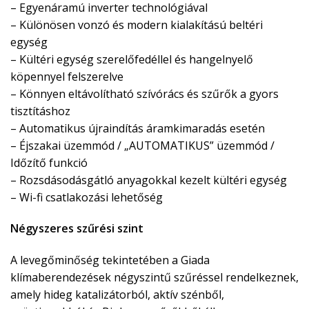
– Egyenáramú inverter technológiával
– Különösen vonzó és modern kialakítású beltéri
egység
– Kültéri egység szerelőfedéllel és hangelnyelő
köpennyel felszerelve
– Könnyen eltávolítható szívórács és szűrők a gyors
tisztításhoz
– Automatikus újraindítás áramkimaradás esetén
– Éjszakai üzemmód / „AUTOMATIKUS” üzemmód /
Időzítő funkció
– Rozsdásodásgátló anyagokkal kezelt kültéri egység
– Wi-fi csatlakozási lehetőség
Négyszeres szűrési szint
A levegőminőség tekintetében a Giada
klímaberendezések négyszintű szűréssel rendelkeznek,
amely hideg katalizátorból, aktív szénből,