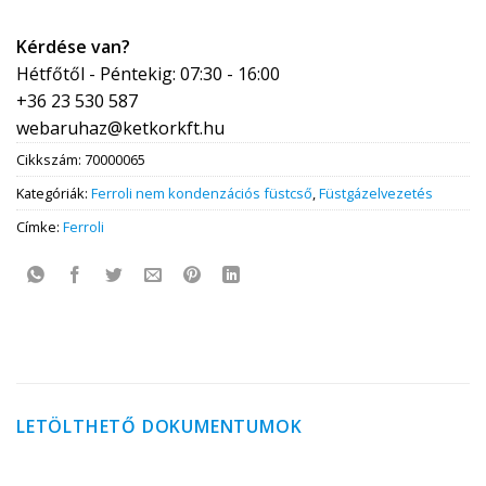
Kérdése van?
Hétfőtől - Péntekig: 07:30 - 16:00
+36 23 530 587
webaruhaz@ketkorkft.hu
Cikkszám:
70000065
Kategóriák:
Ferroli nem kondenzációs füstcső
,
Füstgázelvezetés
Címke:
Ferroli
LETÖLTHETŐ DOKUMENTUMOK