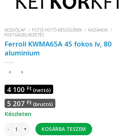
KEZDŐLAP
/
FŰTŐ-HŰTŐ KÉSZÜLÉKEK
/
KAZÁNOK
/
FÜSTGÁZELVEZETÉS
Ferroli KWMA65A 45 fokos ív, 80
aluminium
4 100
Ft
(nettó)
5 207
Ft
(bruttó)
Készleten
Ferroli KWMA65A 45 fokos ív, 80 aluminium mennyiség
KOSÁRBA TESZEM