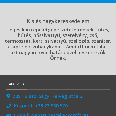
Kis és nagykereskedelem
Teljes körű épületgépészeti termékek, fűtés,
hűtés, hőszivattyú, szerelvény, cső,
termosztát, kerti szivattyú, szellőzés, szaniter,
csaptelep, zuhanykabin... Amit itt nem talál,
azt nagyon rövid határidővel beszerezzük
Önnek.
KAPCSOLAT
2051 Biatorbágy, Felvég utca 3.
Központ:
+36 23 530 570
E-mail:
webaruhaz@ketkorkft.hu