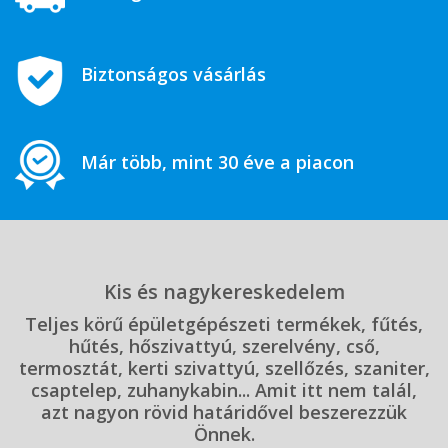
Biztonságos vásárlás
Már több, mint 30 éve a piacon
Kis és nagykereskedelem
Teljes körű épületgépészeti termékek, fűtés,
hűtés, hőszivattyú, szerelvény, cső,
termosztát, kerti szivattyú, szellőzés, szaniter,
csaptelep, zuhanykabin... Amit itt nem talál,
azt nagyon rövid határidővel beszerezzük
Önnek.