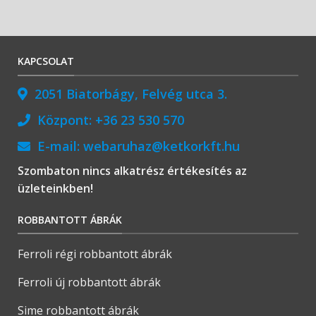
KAPCSOLAT
2051 Biatorbágy, Felvég utca 3.
Központ:
+36 23 530 570
E-mail:
webaruhaz@ketkorkft.hu
Szombaton nincs alkatrész értékesítés az
üzleteinkben!
ROBBANTOTT ÁBRÁK
Ferroli régi robbantott ábrák
Ferroli új robbantott ábrák
Sime robbantott ábrák