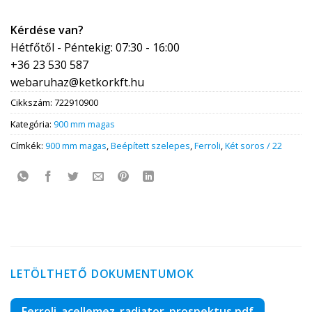
Kérdése van?
Hétfőtől - Péntekig: 07:30 - 16:00
+36 23 530 587
webaruhaz@ketkorkft.hu
Cikkszám:
722910900
Kategória:
900 mm magas
Címkék:
900 mm magas
,
Beépített szelepes
,
Ferroli
,
Két soros / 22
LETÖLTHETŐ DOKUMENTUMOK
Ferroli_acellemez_radiator_prospektus.pdf