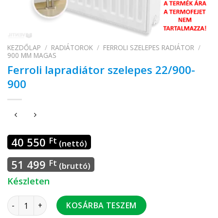
KEZDŐLAP
/
RADIÁTOROK
/
FERROLI SZELEPES RADIÁTOR
/
900 MM MAGAS
Ferroli lapradiátor szelepes 22/900-
900
40 550
Ft
(nettó)
51 499
Ft
(bruttó)
Készleten
Ferroli lapradiátor szelepes 22/900- 900 mennyiség
KOSÁRBA TESZEM