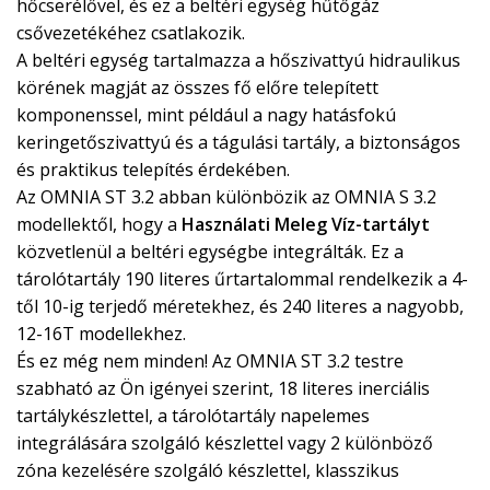
hőcserélővel, és ez a beltéri egység hűtőgáz
csővezetékéhez csatlakozik.
A beltéri egység tartalmazza a hőszivattyú hidraulikus
körének magját az összes fő előre telepített
komponenssel, mint például a nagy hatásfokú
keringetőszivattyú és a tágulási tartály, a biztonságos
és praktikus telepítés érdekében.
Az OMNIA ST 3.2 abban különbözik az OMNIA S 3.2
modellektől, hogy a
Használati Meleg Víz-tartályt
közvetlenül a beltéri egységbe integrálták. Ez a
tárolótartály 190 literes űrtartalommal rendelkezik a 4-
től 10-ig terjedő méretekhez, és 240 literes a nagyobb,
12-16T modellekhez.
És ez még nem minden! Az OMNIA ST 3.2 testre
szabható az Ön igényei szerint, 18 literes inerciális
tartálykészlettel, a tárolótartály napelemes
integrálására szolgáló készlettel vagy 2 különböző
zóna kezelésére szolgáló készlettel, klasszikus