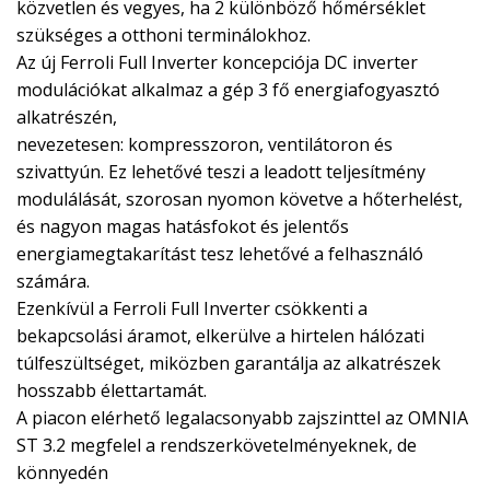
közvetlen és vegyes, ha 2 különböző hőmérséklet
szükséges a otthoni terminálokhoz.
Az új Ferroli Full Inverter koncepciója DC inverter
modulációkat alkalmaz a gép 3 fő energiafogyasztó
alkatrészén,
nevezetesen: kompresszoron, ventilátoron és
szivattyún. Ez lehetővé teszi a leadott teljesítmény
modulálását, szorosan nyomon követve a hőterhelést,
és nagyon magas hatásfokot és jelentős
energiamegtakarítást tesz lehetővé a felhasználó
számára.
Ezenkívül a Ferroli Full Inverter csökkenti a
bekapcsolási áramot, elkerülve a hirtelen hálózati
túlfeszültséget, miközben garantálja az alkatrészek
hosszabb élettartamát.
A piacon elérhető legalacsonyabb zajszinttel az OMNIA
ST 3.2 megfelel a rendszerkövetelményeknek, de
könnyedén