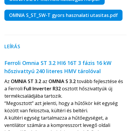
OMNIA S_ST_SW-T gyors hasznalati utasitas.pdf
LEÍRÁS
Ferroli Omnia ST 3.2 HI6 16T 3 fázis 16 kW
hőszivattyú 240 literes HMV tárolóval
Az
OMNIA ST 3.2
az
OMNIA S 3.2
tovább fejlesztése és
a Ferroli
Full Inverter R32
osztott hőszivattyúk új
termékcsaládjába tartozik.
“Megosztott” azt jelenti, hogy a hűtőkör két egység
között van felosztva, kültéri és beltéri.
A kültéri egység tartalmazza a hűtőegységet, a
ventilátor számára a kompresszort levegő oldali