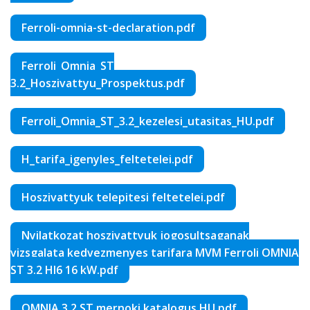
Ferroli-omnia-st-declaration.pdf
Ferroli_Omnia_ST
3.2_Hoszivattyu_Prospektus.pdf
Ferroli_Omnia_ST_3.2_kezelesi_utasitas_HU.pdf
H_tarifa_igenyles_feltetelei.pdf
Hoszivattyuk telepitesi feltetelei.pdf
Nyilatkozat hoszivattyuk jogosultsaganak
vizsgalata kedvezmenyes tarifara MVM Ferroli OMNIA
ST 3.2 HI6 16 kW.pdf
OMNIA 3.2 ST mernoki katalogus HU.pdf