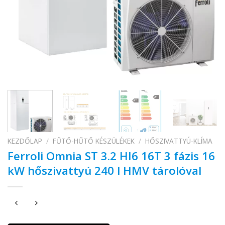
KEZDŐLAP
/
FŰTŐ-HŰTŐ KÉSZÜLÉKEK
/
HŐSZIVATTYÚ-KLÍMA
Ferroli Omnia ST 3.2 HI6 16T 3 fázis 16
kW hőszivattyú 240 l HMV tárolóval