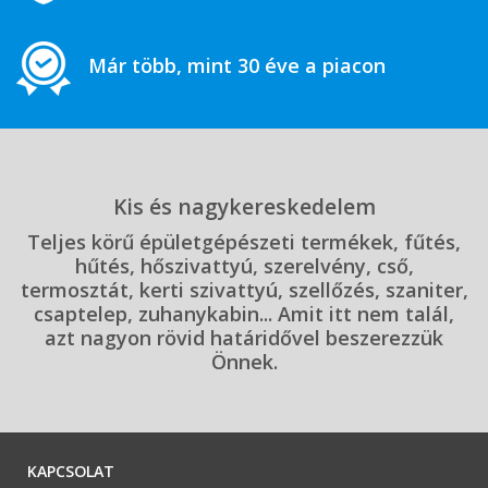
Már több, mint 30 éve a piacon
Kis és nagykereskedelem
Teljes körű épületgépészeti termékek, fűtés,
hűtés, hőszivattyú, szerelvény, cső,
termosztát, kerti szivattyú, szellőzés, szaniter,
csaptelep, zuhanykabin... Amit itt nem talál,
azt nagyon rövid határidővel beszerezzük
Önnek.
KAPCSOLAT