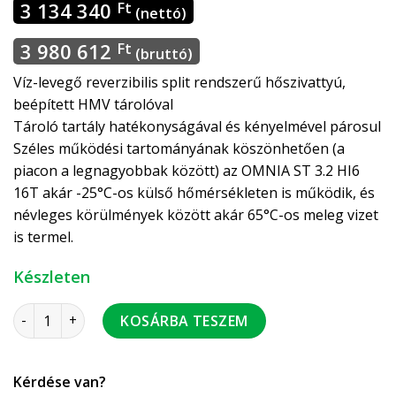
3 134 340
Ft
(nettó)
3 980 612
Ft
(bruttó)
Víz-levegő reverzibilis split rendszerű hőszivattyú,
beépített HMV tárolóval
Tároló tartály hatékonyságával és kényelmével párosul
Széles működési tartományának köszönhetően (a
piacon a legnagyobbak között) az OMNIA ST 3.2 HI6
16T akár -25°C-os külső hőmérsékleten is működik, és
névleges körülmények között akár 65°C-os meleg vizet
is termel.
Készleten
Ferroli Omnia ST 3.2 HI6 16T 3 fázis 16 kW hőszivattyú 240 
KOSÁRBA TESZEM
Kérdése van?