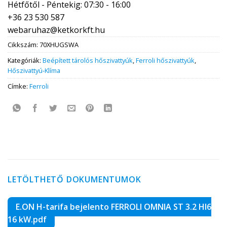
Hétfőtől - Péntekig: 07:30 - 16:00
+36 23 530 587
webaruhaz@ketkorkft.hu
Cikkszám:
70XHUGSWA
Kategóriák:
Beépített tárolós hőszivattyúk
,
Ferroli hőszivattyúk
,
Hőszivattyú-Klíma
Címke:
Ferroli
LETÖLTHETŐ DOKUMENTUMOK
E.ON H-tarifa bejelento FERROLI OMNIA ST 3.2 HI6
16 kW.pdf