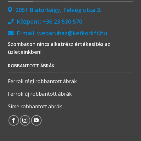
2051 Biatorbágy, Felvég utca 3.
Központ:
+36 23 530 570
E-mail:
webaruhaz@ketkorkft.hu
Szombaton nincs alkatrész értékesítés az
üzleteinkben!
ROBBANTOTT ÁBRÁK
Ferroli régi robbantott ábrák
Ferroli új robbantott ábrák
Sime robbantott ábrák