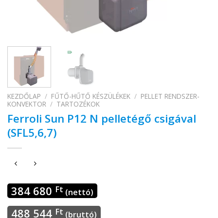
KEZDŐLAP
/
FŰTŐ-HŰTŐ KÉSZÜLÉKEK
/
PELLET RENDSZER-
KONVEKTOR
/
TARTOZÉKOK
Ferroli Sun P12 N pelletégő csigával
(SFL5,6,7)
384 680
Ft
(nettó)
488 544
Ft
(bruttó)