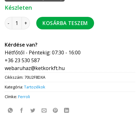
Készleten
Ferroli Sun P12 N pelletégő csigával (SFL5,6,7) mennyiség
KOSÁRBA TESZEM
Kérdése van?
Hétfőtől - Péntekig: 07:30 - 16:00
+36 23 530 587
webaruhaz@ketkorkft.hu
Cikkszám:
70U2F8DXA
Kategória:
Tartozékok
Címke:
Ferroli