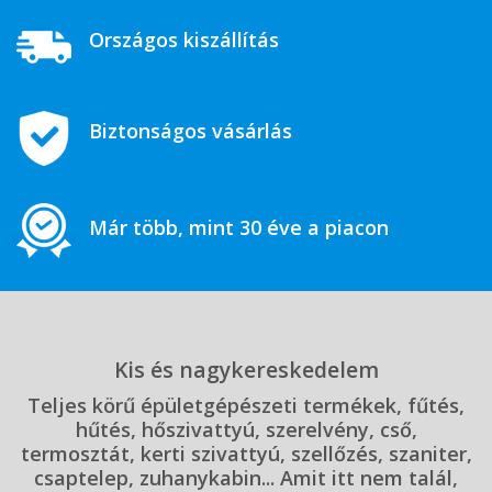
Országos kiszállítás
Biztonságos vásárlás
Már több, mint 30 éve a piacon
Kis és nagykereskedelem
Teljes körű épületgépészeti termékek, fűtés,
hűtés, hőszivattyú, szerelvény, cső,
termosztát, kerti szivattyú, szellőzés, szaniter,
csaptelep, zuhanykabin... Amit itt nem talál,