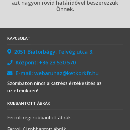
azt nagyon rövid határidővel beszerezzük
Önnek.
KAPCSOLAT
2051 Biatorbágy, Felvég utca 3.
Központ:
+36 23 530 570
E-mail:
webaruhaz@ketkorkft.hu
Szombaton nincs alkatrész értékesítés az
üzleteinkben!
ROBBANTOTT ÁBRÁK
Ferroli régi robbantott ábrák
Ferroli új robbantott ábrák