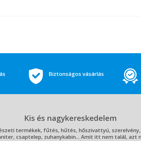
tás
Biztonságos vásárlás
Kis és nagykereskedelem
szeti termékek, fűtés, hűtés, hőszivattyú, szerelvény,
aniter, csaptelep, zuhanykabin... Amit itt nem talál, azt