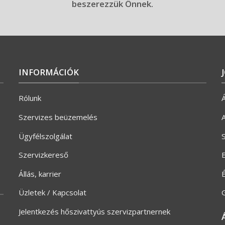
beszerezzük Önnek.
INFORMÁCIÓK
Rólunk
Á
Szervizes beüzemelés
A
Ügyfélszolgálat
S
Szervizkereső
E
Állás, karrier
Üzletek / Kapcsolat
G
Jelentkezés hőszivattyús szervizpartnernek