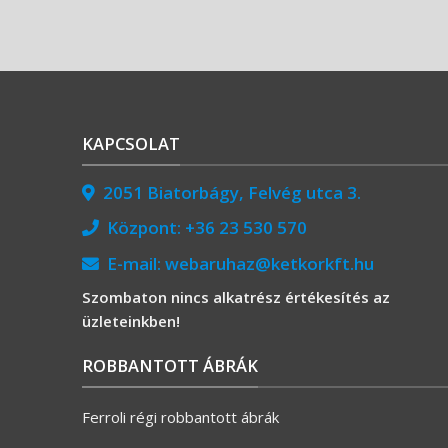
KAPCSOLAT
2051 Biatorbágy, Felvég utca 3.
Központ:
+36 23 530 570
E-mail:
webaruhaz@ketkorkft.hu
Szombaton nincs alkatrész értékesítés az
üzleteinkben!
ROBBANTOTT ÁBRÁK
Ferroli régi robbantott ábrák