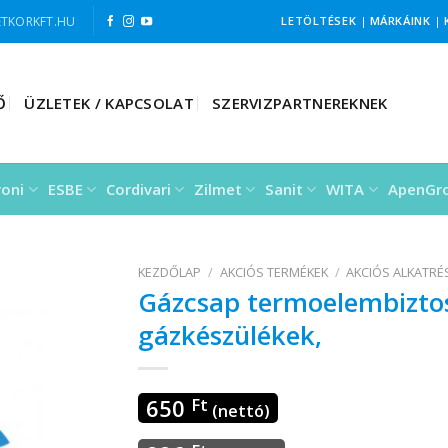
TKORKFT.HU
LETÖLTÉSEK
|
MÁRKÁINK
|
Ő
ÜZLETEK / KAPCSOLAT
SZERVIZPARTNEREKNEK
roni
ESBE
Cordivari
Zilmet
Sanit
WITA
ApenGr
KEZDŐLAP
/
AKCIÓS TERMÉKEK
/
AKCIÓS ALKATR
Gázcsap termoelembiztosí
gázkészülékek,
650
Ft
(nettó)