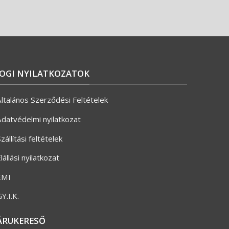
JOGI NYILATKOZATOK
ltalános Szerződési Feltételek
datvédelmi nyilatkozat
zállítási feltételek
lállási nyilatkozat
ÉMI
Y.I.K.
ÁRUKERESŐ