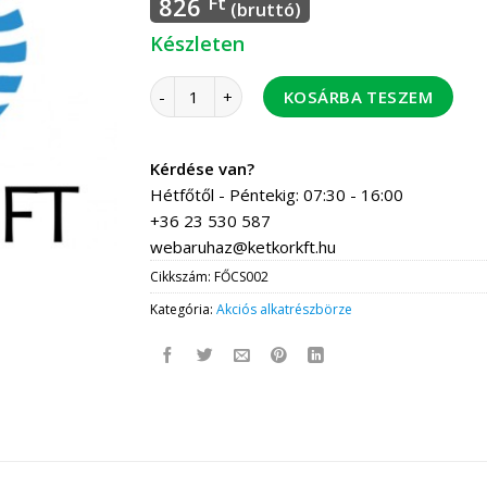
826
Ft
(bruttó)
Készleten
Gázcsap termoelembiztosítással vegyes Sies
KOSÁRBA TESZEM
Kérdése van?
Hétfőtől - Péntekig: 07:30 - 16:00
+36 23 530 587
webaruhaz@ketkorkft.hu
Cikkszám:
FŐCS002
Kategória:
Akciós alkatrészbörze