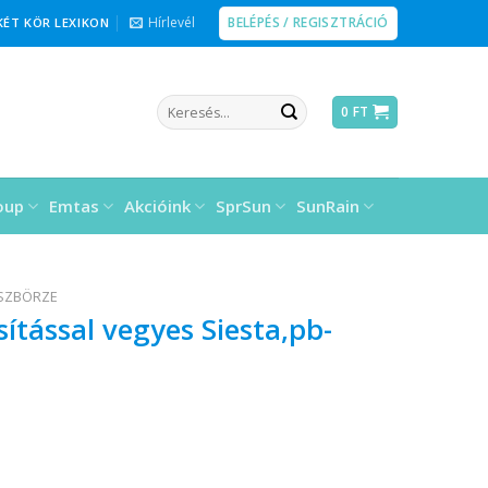
BELÉPÉS / REGISZTRÁCIÓ
Hírlevél
KÉT KÖR LEXIKON
Keresés
0
FT
a
következőre:
oup
Emtas
Akcióink
SprSun
SunRain
ÉSZBÖRZE
tással vegyes Siesta,pb-