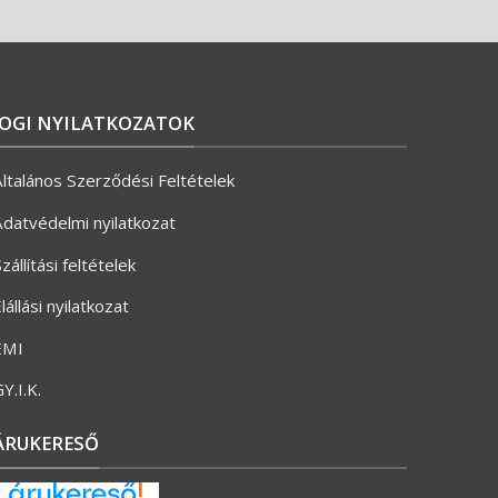
JOGI NYILATKOZATOK
ltalános Szerződési Feltételek
datvédelmi nyilatkozat
zállítási feltételek
lállási nyilatkozat
ÉMI
Y.I.K.
ÁRUKERESŐ