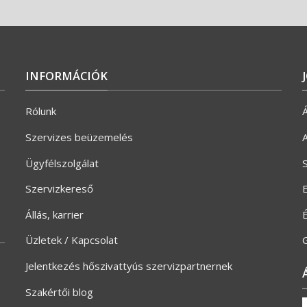
INFORMÁCIÓK
Rólunk
Á
Szervizes beüzemelés
A
Ügyfélszolgálat
S
Szervizkereső
E
Állás, karrier
Üzletek / Kapcsolat
G
Jelentkezés hőszivattyús szervizpartnernek
Szakértői blog