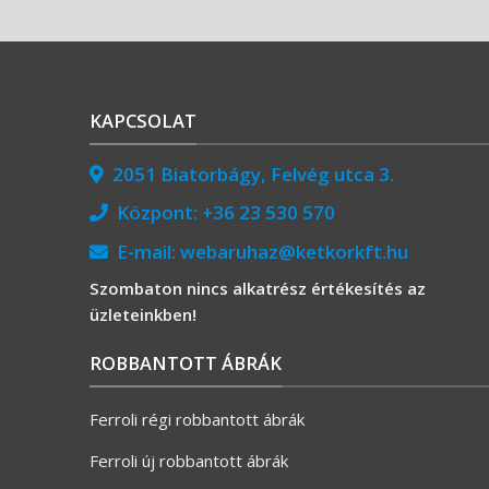
KAPCSOLAT
2051 Biatorbágy, Felvég utca 3.
Központ:
+36 23 530 570
E-mail:
webaruhaz@ketkorkft.hu
Szombaton nincs alkatrész értékesítés az
üzleteinkben!
ROBBANTOTT ÁBRÁK
Ferroli régi robbantott ábrák
Ferroli új robbantott ábrák