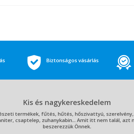
tás
Biztonságos vásárlás
Kis és nagykereskedelem
szeti termékek, fűtés, hűtés, hőszivattyú, szerelvény,
aniter, csaptelep, zuhanykabin... Amit itt nem talál, azt
beszerezzük Önnek.