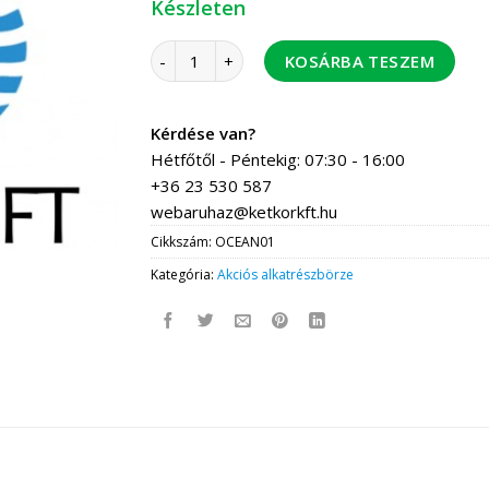
Készleten
gumimembrán kicsi füles mennyiség
KOSÁRBA TESZEM
Kérdése van?
Hétfőtől - Péntekig: 07:30 - 16:00
+36 23 530 587
webaruhaz@ketkorkft.hu
Cikkszám:
OCEAN01
Kategória:
Akciós alkatrészbörze