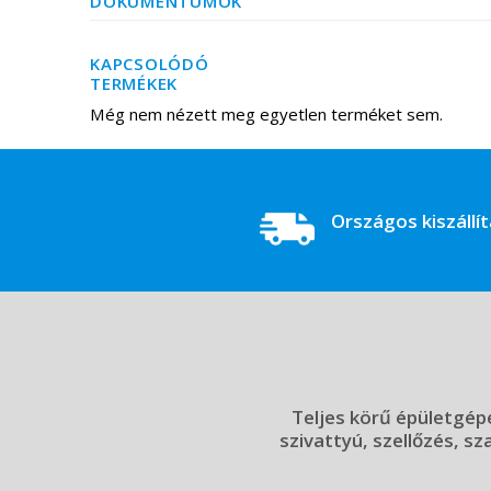
DOKUMENTUMOK
KAPCSOLÓDÓ
TERMÉKEK
Még nem nézett meg egyetlen terméket sem.
Országos kiszállí
Teljes körű épületgépé
szivattyú, szellőzés, sz