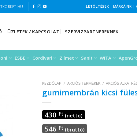
TKORKFT.HU
LETÖLTÉSEK
|
MÁRKÁINK
|
Ő
ÜZLETEK / KAPCSOLAT
SZERVIZPARTNEREKNEK
roni
ESBE
Cordivari
Zilmet
Sanit
WITA
ApenGr
KEZDŐLAP
/
AKCIÓS TERMÉKEK
/
AKCIÓS ALKATR
gumimembrán kicsi füle
430
Ft
(nettó)
546
Ft
(bruttó)