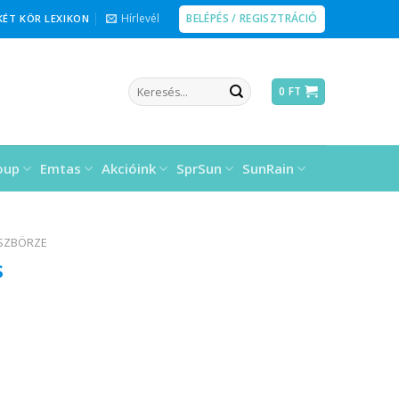
BELÉPÉS / REGISZTRÁCIÓ
Hírlevél
KÉT KÖR LEXIKON
Keresés
0
FT
a
következőre:
oup
Emtas
Akcióink
SprSun
SunRain
ÉSZBÖRZE
s